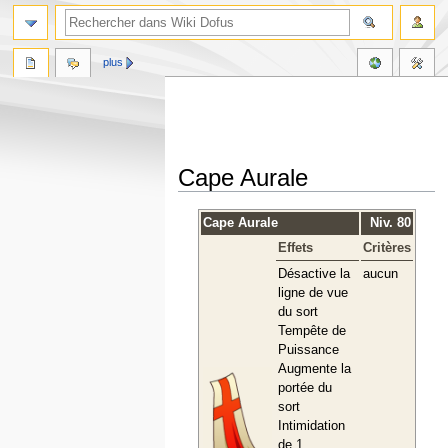
plus
Cape Aurale
Aller
Aller
Cape Aurale
Niv. 80
à
à
Effets
Critères
la
la
navigation
recherche
Désactive la
aucun
ligne de vue
du sort
Tempête de
Puissance
Augmente la
portée du
sort
Intimidation
de 1