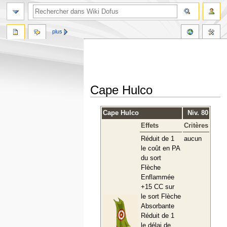
plus
Cape Hulco
Aller
Aller
Cape Hulco
Niv. 80
à
à
Effets
Critères
la
la
navigation
recherche
Réduit de 1
aucun
le coût en PA
du sort
Flèche
Enflammée
+15 CC sur
le sort Flèche
Absorbante
Réduit de 1
le délai de