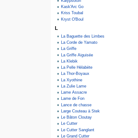
Kalypsoton
Kask'Arc Go
Kriss Toubal
Kryst O'Boul
L
La Baguette des Limbes
La Corde de Yamato
La Griffe
La Griffe Aiguisée
La Klebik
La Pelle Hélabète
La Thor-Boyaux
La Xyothine
La Zulie Lame
Lame Assacre
Lame de Fon
Lance de chasse
Large Couteau à Stek
Le Bâton Cloutay
Le Cutter
Le Cutter Sanglant
Le Grand Cutter