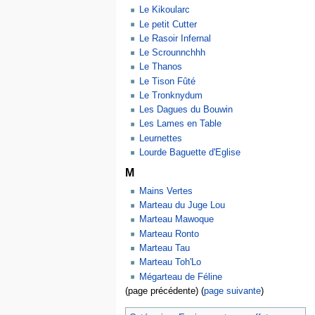
Le Kikoularc
Le petit Cutter
Le Rasoir Infernal
Le Scrounnchhh
Le Thanos
Le Tison Fûté
Le Tronknydum
Les Dagues du Bouwin
Les Lames en Table
Leurnettes
Lourde Baguette d'Eglise
M
Mains Vertes
Marteau du Juge Lou
Marteau Mawoque
Marteau Ronto
Marteau Tau
Marteau Toh'Lo
Mégarteau de Féline
(page précédente) (
page suivante
)