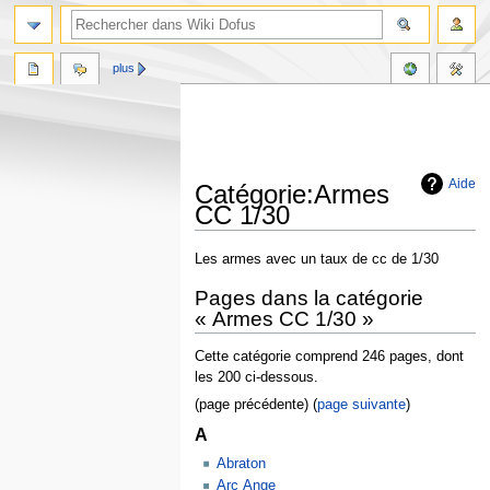
plus
Aide
Catégorie:Armes
CC 1/30
Aller
Aller
Les armes avec un taux de cc de 1/30
à
à
Pages dans la catégorie
la
la
« Armes CC 1/30 »
navigation
recherche
Cette catégorie comprend 246 pages, dont
les 200 ci-dessous.
(page précédente) (
page suivante
)
A
Abraton
Arc Ange