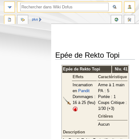
plus
Epée de Rekto Topi
Aller
Aller
Epée de Rekto Topi
Niv. 41
à
à
Effets
Caractéristique
la
la
navigation
recherche
Incarnation
Arme à 1 main
en
Pandit
PA : 5
Dommages :
Portée : 1
16 à 25 (feu)
Coups Critique :
1/30 (+3)
Critères
Aucun
Description