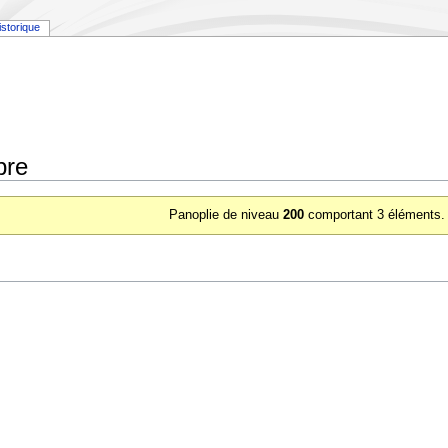
istorique
bre
Panoplie de niveau
200
comportant 3 éléments.