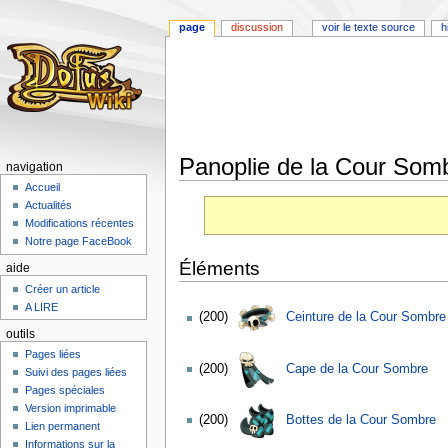
page
discussion
voir le texte source
h
Panoplie de la Cour Som
navigation
Accueil
Aller
Aller
Actualités
à
à
Modifications récentes
la
la
Notre page FaceBook
navigation
recherche
Éléments
aide
Créer un article
A LIRE
(200)
Ceinture de la Cour Sombre
outils
Pages liées
(200)
Cape de la Cour Sombre
Suivi des pages liées
Pages spéciales
Version imprimable
(200)
Bottes de la Cour Sombre
Lien permanent
Informations sur la