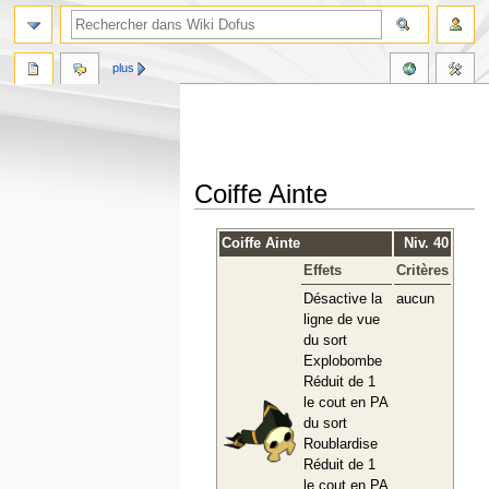
plus
Coiffe Ainte
Aller
Aller
Coiffe Ainte
Niv. 40
à
à
Effets
Critères
la
la
navigation
recherche
Désactive la
aucun
ligne de vue
du sort
Explobombe
Réduit de 1
le cout en PA
du sort
Roublardise
Réduit de 1
le cout en PA