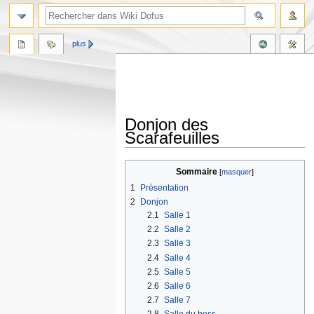
plus
Donjon des
Scarafeuilles
Aller
Aller
Sommaire
à
à
1
Présentation
la
la
2
Donjon
navigation
recherche
2.1
Salle 1
2.2
Salle 2
2.3
Salle 3
2.4
Salle 4
2.5
Salle 5
2.6
Salle 6
2.7
Salle 7