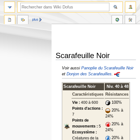
plus
Scarafeuille Noir
Aller
Aller
Voir aussi
Panoplie du Scarafeuille Noir
à
à
et
Donjon des Scarafeuilles
.
la
la
navigation
recherche
Scarafeuille Noir
Niv. 40 à 48
Caractéristiques
Résistances
Vie :
400 à 600
100%
Points d'actions :
20% à
7
24%
Points de
20% à
mouvements :
5
24%
Ecosystème :
20% à
Créatures de la