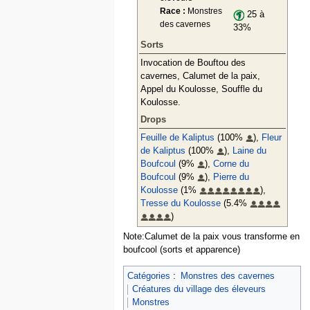
Race :
Monstres
25 à
des cavernes
33%
Sorts
Invocation de Bouftou des
cavernes, Calumet de la paix,
Appel du Koulosse, Souffle du
Koulosse.
Drops
Feuille de Kaliptus
(100%
),
Fleur
de Kaliptus
(100%
),
Laine du
Boufcoul
(9%
),
Corne du
Boufcoul
(9%
),
Pierre du
Koulosse
(1%
),
Tresse du Koulosse
(5.4%
)
Note:Calumet de la paix vous transforme en
boufcool (sorts et apparence)
Catégories
:
Monstres des cavernes
Créatures du village des éleveurs
Monstres