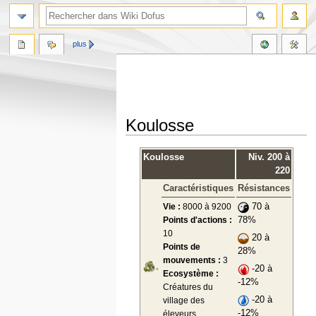
plus
Koulosse
Aller
Aller
Koulosse
Niv. 200 à
à
à
220
la
la
Caractéristiques
Résistances
navigation
recherche
Vie :
8000 à 9200
70 à
Points d'actions :
78%
10
20 à
Points de
28%
mouvements :
3
-20 à
Ecosystème :
-12%
Créatures du
-20 à
village des
-12%
éleveurs