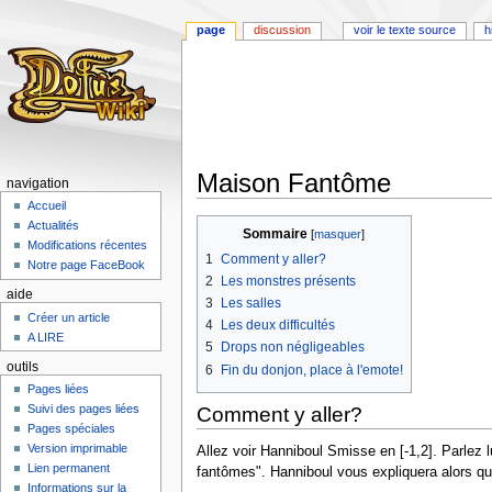
page
discussion
voir le texte source
h
Maison Fantôme
navigation
Accueil
Aller
Aller
Actualités
Sommaire
à
à
Modifications récentes
1
Comment y aller?
la
la
Notre page FaceBook
2
Les monstres présents
navigation
recherche
aide
3
Les salles
Créer un article
4
Les deux difficultés
A LIRE
5
Drops non négligeables
outils
6
Fin du donjon, place à l'emote!
Pages liées
Suivi des pages liées
Comment y aller?
Pages spéciales
Version imprimable
Allez voir Hanniboul Smisse en [-1,2]. Parlez 
Lien permanent
fantômes". Hanniboul vous expliquera alors qu'
Informations sur la