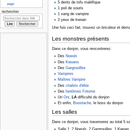
5 dents de tofu maléfique
page
1 poil de souris
rechercher
1 sang de vampire
2 yeux de kwoan
Une fois ceci fait, trouvez un bricoleur et dema
Les monstres présents
Dans ce donjon, vous rencontrerez:
Des
Noeuls
Des
Kwoans
Des
Gargrouilles
Vampires
Maîtres Vampire
Des
chafers d'élite
Des
fantômes Fotome
Un
Oni
,
LA
difficulté du donjon
Et enfin,
Boostache
, le boss du donjon
Les salles
Dans ce donjon, vous traverserez au total 5 sa
Salle 1: 2 Noeuls, 2 Gargrouilles, 1 Kwoa