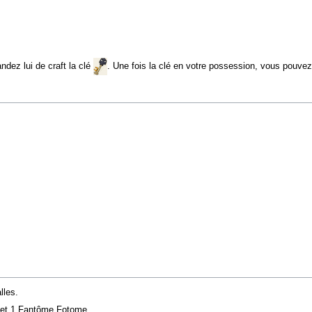
ndez lui de craft la clé
. Une fois la clé en votre possession, vous pouve
lles.
n et 1 Fantôme Fotome.