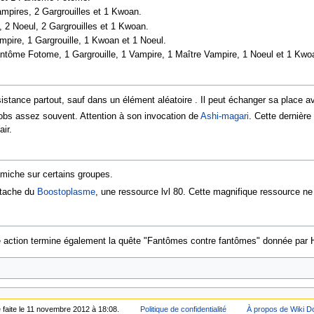
mpires, 2 Gargrouilles et 1 Kwoan.
e, 2 Noeul, 2 Gargrouilles et 1 Kwoan.
ampire, 1 Gargrouille, 1 Kwoan et 1 Noeul.
Fantôme Fotome, 1 Gargrouille, 1 Vampire, 1 Maître Vampire, 1 Noeul et 1 Kwo
istance partout, sauf dans un élément aléatoire . Il peut échanger sa place ave
obs assez souvent. Attention à son invocation de
Ashi-magari
. Cette dernièr
ir.
amiche sur certains groupes.
ostache du
Boostoplasme
, une ressource lvl 80. Cette magnifique ressource ne
tte action termine également la quête "Fantômes contre fantômes" donnée par
é faite le 11 novembre 2012 à 18:08.
Politique de confidentialité
À propos de Wiki D