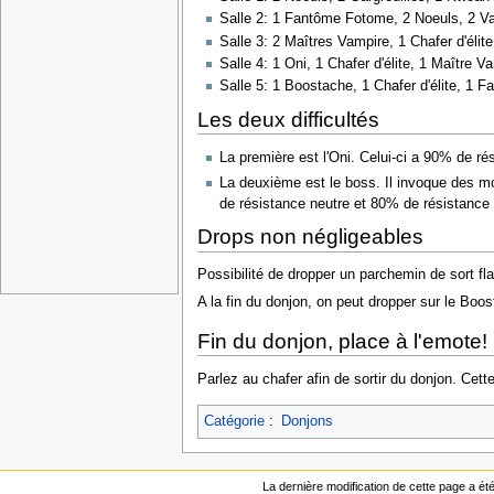
Salle 2: 1 Fantôme Fotome, 2 Noeuls, 2 Va
Salle 3: 2 Maîtres Vampire, 1 Chafer d'élit
Salle 4: 1 Oni, 1 Chafer d'élite, 1 Maître V
Salle 5: 1 Boostache, 1 Chafer d'élite, 1 
Les deux difficultés
La première est l'Oni. Celui-ci a 90% de rés
La deuxième est le boss. Il invoque des m
de résistance neutre et 80% de résistance a
Drops non négligeables
Possibilité de dropper un parchemin de sort fl
A la fin du donjon, on peut dropper sur le Bo
Fin du donjon, place à l'emote!
Parlez au chafer afin de sortir du donjon. Ce
Catégorie
:
Donjons
La dernière modification de cette page a ét