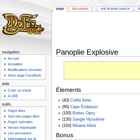
page
discussion
voir le texte source
h
Panoplie Explosive
navigation
Accueil
Aller
Aller
Actualités
à
à
Modifications récentes
la
la
Notre page FaceBook
navigation
recherche
aide
Élements
Créer un article
A LIRE
(40)
Coiffe Ainte
outils
(80)
Cape Endaison
Pages liées
(100)
Bottes Opsy
Suivi des pages liées
(130)
Sangle Hyssérine
Pages spéciales
(150)
Mitaine Aibre
Version imprimable
Lien permanent
Bonus
Informations sur la