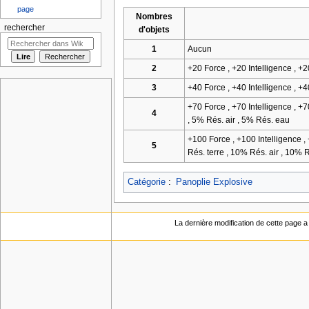
page
Nombres
rechercher
d'objets
1
Aucun
2
+20 Force , +20 Intelligence , +
3
+40 Force , +40 Intelligence , +
+70 Force , +70 Intelligence , +
4
, 5% Rés. air , 5% Rés. eau
+100 Force , +100 Intelligence ,
5
Rés. terre , 10% Rés. air , 10% 
Catégorie
:
Panoplie Explosive
La dernière modification de cette page a é