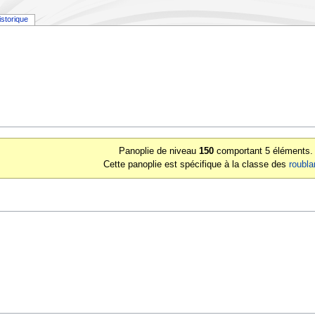
istorique
Panoplie de niveau
150
comportant 5 éléments.
Cette panoplie est spécifique à la classe des
roubla