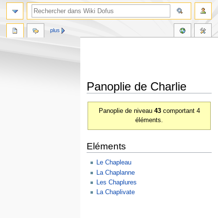
plus
Panoplie de Charlie
Aller
Aller
Panoplie de niveau
43
comportant 4
à
à
éléments.
la
la
navigation
recherche
Eléments
Le Chapleau
La Chaplanne
Les Chaplures
La Chaplivate