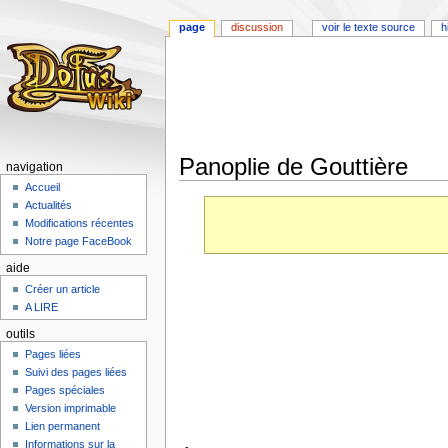
page
discussion
voir le texte source
h
Panoplie de Gouttière
navigation
Accueil
Aller
Aller
Actualités
à
à
Modifications récentes
la
la
Notre page FaceBook
navigation
recherche
aide
Créer un article
A LIRE
outils
Pages liées
Suivi des pages liées
Pages spéciales
Version imprimable
Lien permanent
Informations sur la