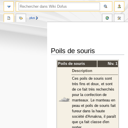
plus
Poils de souris
Aller
Aller
Poils de souris
Niv. 1
à
à
Description
la
la
navigation
recherche
Ces poils de souris sont
très fins et doux, et sont
de ce fait très recherchés
pour la confection de
manteaux. Le manteau en
peau et poils de souris fait
fureur dans la haute
société d'Amakna, il paraît
que ça fait classe d'en
porter.