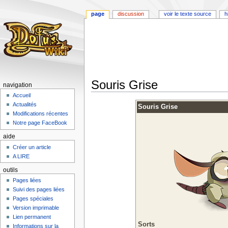
page
discussion
voir le texte source
h
Souris Grise
navigation
Accueil
Aller
Aller
Actualités
Souris Grise
à
à
Modifications récentes
la
la
Notre page FaceBook
navigation
recherche
aide
Créer un article
A LIRE
outils
Pages liées
Suivi des pages liées
Pages spéciales
Version imprimable
Lien permanent
Sorts
Informations sur la