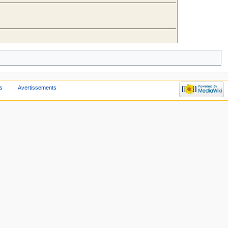
s
Avertissements