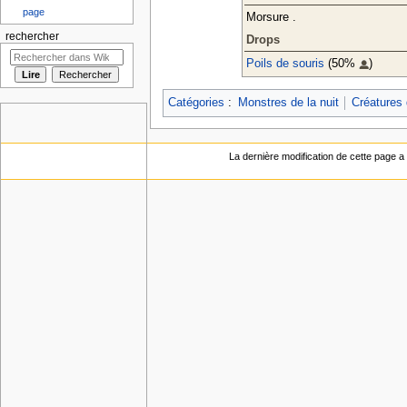
page
Morsure .
rechercher
Drops
Poils de souris
(50%
)
Catégories
:
Monstres de la nuit
Créatures 
La dernière modification de cette page a 