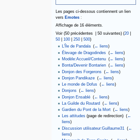
Les pages ci-dessous contiennent un lien
vers
Emotes
:
Affichage de 16 éléments.
Voir (50 précédentes | 50 suivantes) (
20
|
50
|
100
|
250
|
500
)
L'Île de Pandala
‎
(
← liens
)
Élevage de Dragodindes
‎
(
← liens
)
Modèle:Accueil/Contenu
‎
(
← liens
)
Bonta/Devenir Bontarien
‎
(
← liens
)
Donjon des Forgerons
‎
(
← liens
)
Donjon Pandikaze
‎
(
← liens
)
Le monde de Dofus
‎
(
← liens
)
Donjons
‎
(
← liens
)
Donjon Ensablé
‎
(
← liens
)
La Guilde du Routard
‎
(
← liens
)
Gardien du Pont de la Mort
‎
(
← liens
)
Les attitudes
(page de redirection) ‎
(
←
liens
)
Discussion utilisateur:Guillaume31
‎
(
←
liens
)