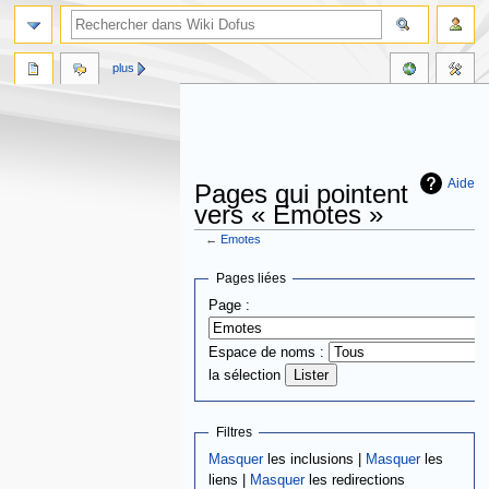
plus
Aide
Pages qui pointent
vers « Emotes »
←
Emotes
Aller
Aller
Pages liées
à
à
Page :
la
la
navigation
recherche
Espace de noms :
la sélection
Filtres
Masquer
les inclusions |
Masquer
les
liens |
Masquer
les redirections