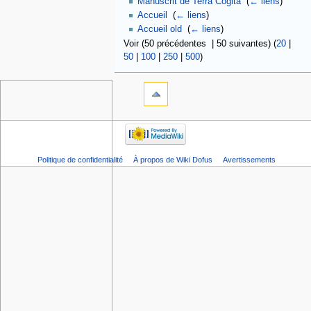
Manuscrit de Terra Cogita
‎
(
← liens
)
Accueil
‎
(
← liens
)
Accueil old
‎
(
← liens
)
Voir (50 précédentes | 50 suivantes) (
20
|
50
|
100
|
250
|
500
)
Politique de confidentialité
À propos de Wiki Dofus
Avertissements