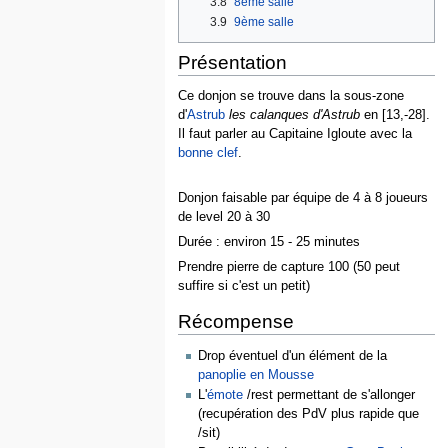
3.8
8ème salle
3.9
9ème salle
Présentation
Ce donjon se trouve dans la sous-zone
d'
Astrub
les calanques d'Astrub
en [13,-28].
Il faut parler au Capitaine Igloute avec la
bonne clef
.
Donjon faisable par équipe de 4 à 8 joueurs
de level 20 à 30
Durée : environ 15 - 25 minutes
Prendre pierre de capture 100 (50 peut
suffire si c'est un petit)
Récompense
Drop éventuel d'un élément de la
panoplie en Mousse
L'
émote
/rest permettant de s'allonger
(recupération des PdV plus rapide que
/sit)