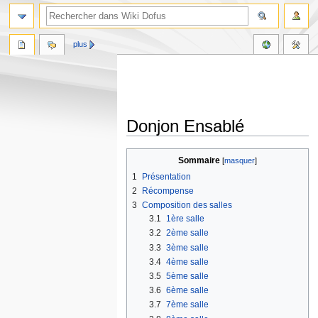
plus
Donjon Ensablé
Aller
Aller
Sommaire
à
à
1
Présentation
la
la
2
Récompense
navigation
recherche
3
Composition des salles
3.1
1ère salle
3.2
2ème salle
3.3
3ème salle
3.4
4ème salle
3.5
5ème salle
3.6
6ème salle
3.7
7ème salle