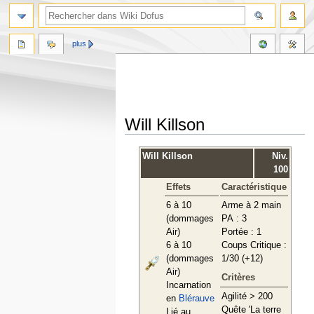
plus
Will Killson
Aller
Aller
Will Killson
Niv.
à
à
100
la
la
Effets
Caractéristique
navigation
recherche
6 à 10
Arme à 2 main
(dommages
PA : 3
Air)
Portée : 1
6 à 10
Coups Critique :
(dommages
1/30 (+12)
Air)
Critères
Incarnation
Agilité > 200
en
Blérauve
Quête 'La terre
Lié au