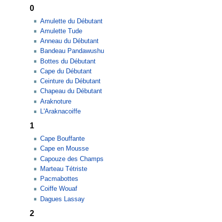
0
Amulette du Débutant
Amulette Tude
Anneau du Débutant
Bandeau Pandawushu
Bottes du Débutant
Cape du Débutant
Ceinture du Débutant
Chapeau du Débutant
Araknoture
L'Araknacoiffe
1
Cape Bouffante
Cape en Mousse
Capouze des Champs
Marteau Tétriste
Pacmabottes
Coiffe Wouaf
Dagues Lassay
2