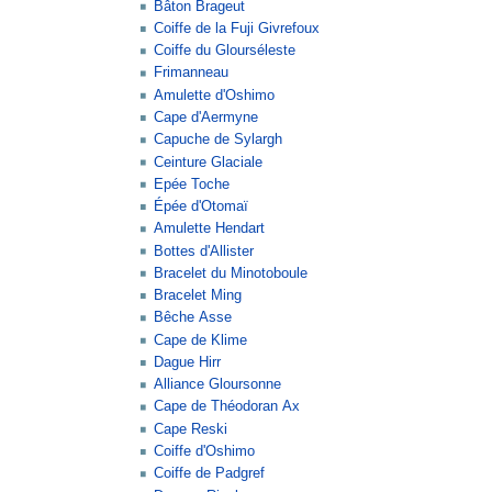
Bâton Brageut
Coiffe de la Fuji Givrefoux
Coiffe du Glourséleste
Frimanneau
Amulette d'Oshimo
Cape d'Aermyne
Capuche de Sylargh
Ceinture Glaciale
Epée Toche
Épée d'Otomaï
Amulette Hendart
Bottes d'Allister
Bracelet du Minotoboule
Bracelet Ming
Bêche Asse
Cape de Klime
Dague Hirr
Alliance Gloursonne
Cape de Théodoran Ax
Cape Reski
Coiffe d'Oshimo
Coiffe de Padgref