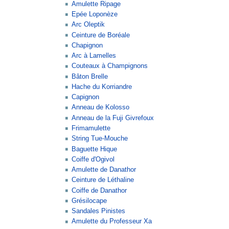
Amulette Ripage
Epée Loponèze
Arc Oleptik
Ceinture de Boréale
Chapignon
Arc à Lamelles
Couteaux à Champignons
Bâton Brelle
Hache du Korriandre
Capignon
Anneau de Kolosso
Anneau de la Fuji Givrefoux
Frimamulette
String Tue-Mouche
Baguette Hique
Coiffe d'Ogivol
Amulette de Danathor
Ceinture de Léthaline
Coiffe de Danathor
Grésilocape
Sandales Pinistes
Amulette du Professeur Xa