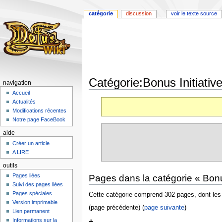
catégorie
discussion
voir le texte source
Catégorie:Bonus Initiativ
navigation
Accueil
Aller
Aller
Actualités
à
à
Modifications récentes
la
la
Notre page FaceBook
navigation
recherche
aide
Créer un article
A LIRE
outils
Pages liées
Pages dans la catégorie « Bonus
Suivi des pages liées
Pages spéciales
Cette catégorie comprend 302 pages, dont les
Version imprimable
(page précédente) (
page suivante
)
Lien permanent
+
Informations sur la