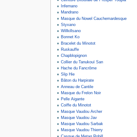
Infernano
Mandrano
Masque du Nowel Cauchemardesque
Styxano
Willkillsano
Bonnet Ko
Bracelet du Minotot
Ruskauffe
Chapblopignon
Collier du Tanukouï San
Hache du Fancrôme
Slip Hie
Bâton du Harpirate
Anneau de Cantile
Masque du Frelon Noir
Pelle Aigante
Coiffe du Minotot
Masque Vaudou Archer
Masque Vaudou Jav
Masque Vaudou Sarbak
Masque Vaudou Thierry
Casque de Metag Robill