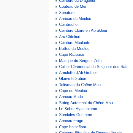
Ceinture du Dragoeuf
Couteau de Mer
Xénature
Anneau du Meulou
Ceintruche
Ceinture Claire en Abrakleur
Arc Chtelion
Ceinture Meulante
Bottes du Meulou
Cape Ricieuse
Masque du Sergent Zoth
Collier Cérémonial du Seigneur des Rats
Amulette d'Ali Grothor
Glaive Icération
Talisman du Chêne Mou
Cape du Meulou
Anneau Made
String Automnal du Chêne Mou
Le Sabre Ayassalama
Sandales Gorithme
Anneau Frage
Cape Itaineflam
Ceinture Bitoufale de Prosper Youpla