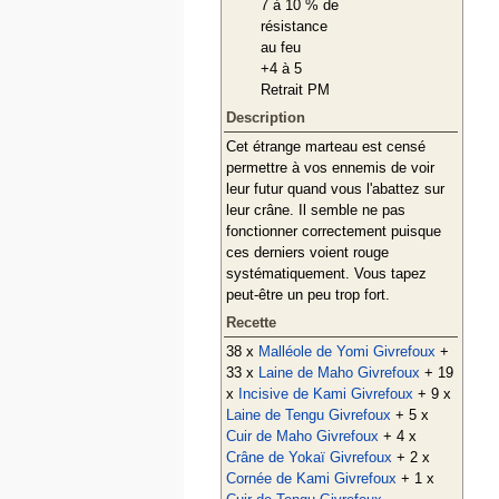
7 à 10 % de
résistance
au feu
+4 à 5
Retrait PM
Description
Cet étrange marteau est censé
permettre à vos ennemis de voir
leur futur quand vous l'abattez sur
leur crâne. Il semble ne pas
fonctionner correctement puisque
ces derniers voient rouge
systématiquement. Vous tapez
peut-être un peu trop fort.
Recette
38 x
Malléole de Yomi Givrefoux
+
33 x
Laine de Maho Givrefoux
+ 19
x
Incisive de Kami Givrefoux
+ 9 x
Laine de Tengu Givrefoux
+ 5 x
Cuir de Maho Givrefoux
+ 4 x
Crâne de Yokaï Givrefoux
+ 2 x
Cornée de Kami Givrefoux
+ 1 x