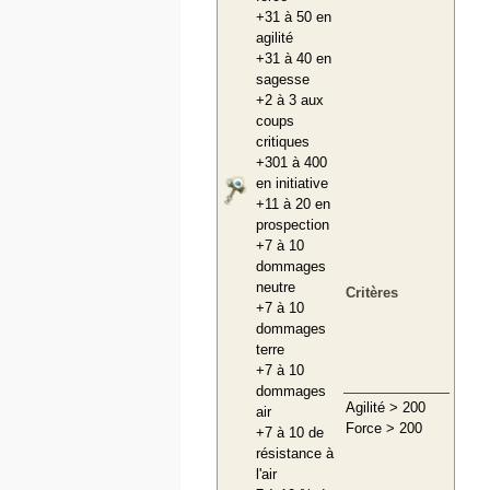
+31 à 50 en
agilité
+31 à 40 en
sagesse
+2 à 3 aux
coups
critiques
+301 à 400
en initiative
+11 à 20 en
prospection
+7 à 10
dommages
neutre
Critères
+7 à 10
dommages
terre
+7 à 10
dommages
Agilité > 200
air
Force > 200
+7 à 10 de
résistance à
l'air