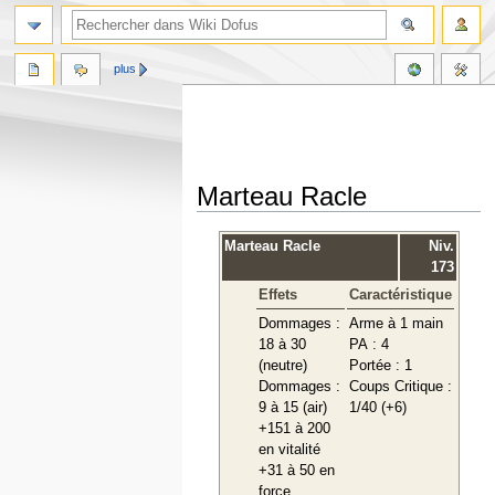
plus
Marteau Racle
Aller
Aller
Marteau Racle
Niv.
à
à
173
la
la
Effets
Caractéristique
navigation
recherche
Dommages :
Arme à 1 main
18 à 30
PA : 4
(neutre)
Portée : 1
Dommages :
Coups Critique :
9 à 15 (air)
1/40 (+6)
+151 à 200
en vitalité
+31 à 50 en
force