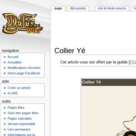
page
discussion
voir le texte source
h
Collier Yé
navigation
Accueil
Aller
Aller
Cet article vous est offert par la guilde [
[1]
Actualités
à
à
Modifications récentes
la
la
Notre page FaceBook
navigation
recherche
aide
Collier Yé
Créer un article
A LIRE
outils
Pages liées
Suivi des pages liées
Pages spéciales
Version imprimable
Lien permanent
Informations sur la