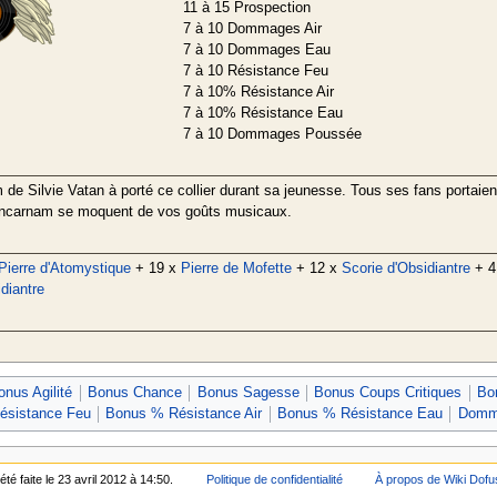
11 à 15 Prospection
7 à 10 Dommages Air
7 à 10 Dommages Eau
7 à 10 Résistance Feu
7 à 10% Résistance Air
7 à 10% Résistance Eau
7 à 10 Dommages Poussée
e Silvie Vatan à porté ce collier durant sa jeunesse. Tous ses fans portaie
Incarnam se moquent de vos goûts musicaux.
Pierre d'Atomystique
+ 19 x
Pierre de Mofette
+ 12 x
Scorie d'Obsidiantre
+ 4
diantre
onus Agilité
Bonus Chance
Bonus Sagesse
Bonus Coups Critiques
Bo
ésistance Feu
Bonus % Résistance Air
Bonus % Résistance Eau
Domm
té faite le 23 avril 2012 à 14:50.
Politique de confidentialité
À propos de Wiki Dofu