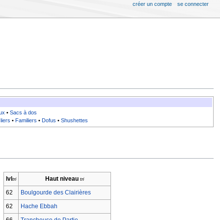
créer un compte
se connecter
ux
•
Sacs à dos
liers
•
Familiers
•
Dofus
•
Shushettes
lvl
Haut niveau
62
Boulgourde des Clairières
62
Hache Ebbah
66
Trancheuse de Partie