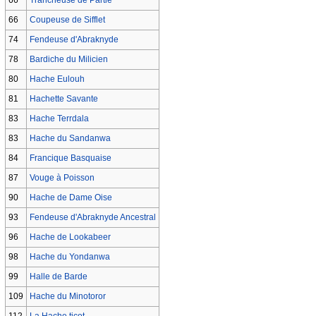
66
Coupeuse de Sifflet
74
Fendeuse d'Abraknyde
78
Bardiche du Milicien
80
Hache Eulouh
81
Hachette Savante
83
Hache Terrdala
83
Hache du Sandanwa
84
Francique Basquaise
87
Vouge à Poisson
90
Hache de Dame Oise
93
Fendeuse d'Abraknyde Ancestral
96
Hache de Lookabeer
98
Hache du Yondanwa
99
Halle de Barde
109
Hache du Minotoror
112
La Hache ticot