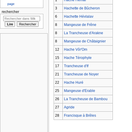
page
3
Hachette de Bûcheron
rechercher
6
Hachette Hévlalav
8
Mangeuse de Frêne
8
La Trancheuse d'Arakne
8
Mangeuse de Châtaignier
12
Hache Vôr'Om
15
Hache Térophyle
17
Trancheuse d'If
21
Trancheuse de Noyer
22
Hache Huré
25
Mangeuse d'Erable
26
La Trancheuse de Bambou
27
Agride
28
Francisque à Brêles