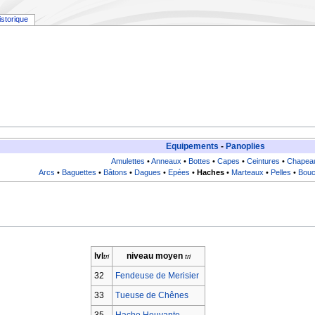
istorique
Equipements
-
Panoplies
Amulettes
•
Anneaux
•
Bottes
•
Capes
•
Ceintures
•
Chapea
Arcs
•
Baguettes
•
Bâtons
•
Dagues
•
Epées
•
Haches
•
Marteaux
•
Pelles
•
Bouc
lvl
niveau moyen
32
Fendeuse de Merisier
33
Tueuse de Chênes
35
Hache Heuvante