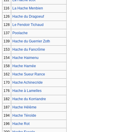
116
La Hache Menbien
126
Hache du Dragoeuf
128
Le Fendoir Tichaud
137
Poolache
139
Hache du Guerrier Zoth
153
Hache du Fancrôme
154
Hache Haimenu
158
Hache Harnée
162
Hache Sueur Rance
170
Hache Achinecride
176
Hache à Lamelles
182
Hache du Korriandre
187
Hache Hélème
194
Hache Téroïde
196
Hache Rot
200
Hache Euvale