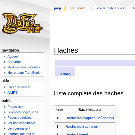
page
discussion
voir le texte source
h
Haches
navigation
Accueil
Aller
Aller
Actualités
à
à
Modifications récentes
la
la
Notre page FaceBook
Armes
navigation
recherche
aide
Créer un article
Liste complète des haches
A LIRE
outils
Pages liées
lvl
Bas niveau
Suivi des pages liées
Pages spéciales
1
Hache de l'apprenti bûcheron
Version imprimable
1
Hache de Bûcheron
Lien permanent
Informations sur la
1
Hache Hémal