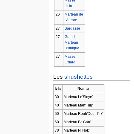
Masse
d'Ha
26
Marteau de
l'Aurore
27
Sargasse
27
Grand
Marteau
R'unique
27
Masse
O'dard
Les
shushettes
lvl
Nom
30
Marteau Le'Stoye'
40
Marteau Mah'Turj'
50
Marteau Reuh'Deuh'Piz'
60
Marteau Bo'Gan'
70
Marteau Ni'Hok'