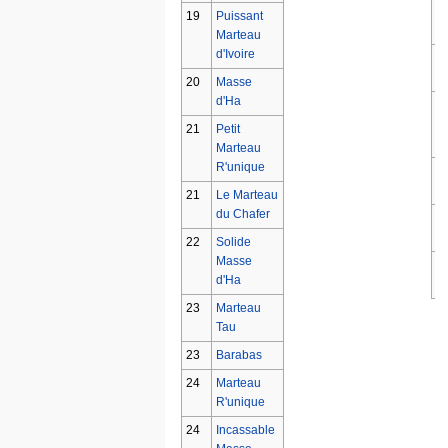
1
19
Puissant
Marteau
d'Ivoire
1
20
Masse
d'Ha
1
21
Petit
Marteau
R'unique
1
21
Le Marteau
du Chafer
2
22
Solide
Masse
2
d'Ha
23
Marteau
Tau
23
Barabas
24
Marteau
R'unique
24
Incassable