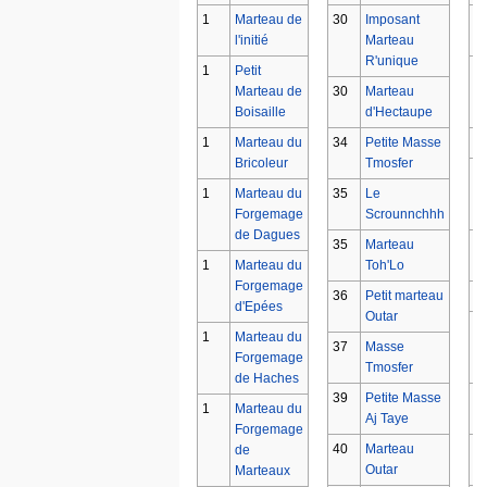
1
Marteau de
30
Imposant
6
l'initié
Marteau
R'unique
1
Petit
6
Marteau de
30
Marteau
Boisaille
d'Hectaupe
1
Marteau du
34
Petite Masse
6
Bricoleur
Tmosfer
7
1
Marteau du
35
Le
Forgemage
Scrounnchhh
de Dagues
35
Marteau
7
1
Marteau du
Toh'Lo
Forgemage
36
Petit marteau
7
d'Epées
Outar
8
1
Marteau du
37
Masse
Forgemage
Tmosfer
de Haches
39
Petite Masse
8
1
Marteau du
Aj Taye
Forgemage
40
Marteau
8
de
Outar
Marteaux