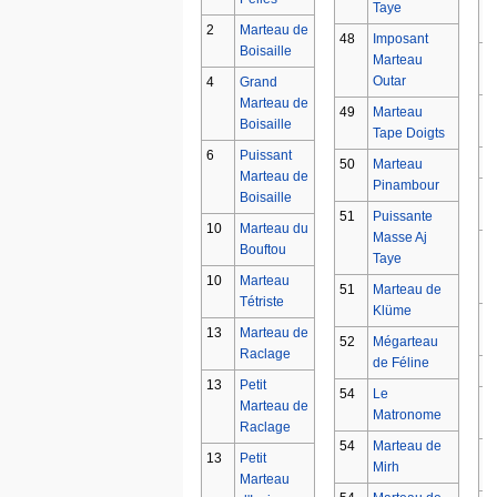
1
Taye
2
Marteau de
48
Imposant
Boisaille
1
Marteau
Outar
4
Grand
Marteau de
1
49
Marteau
Boisaille
Tape Doigts
6
Puissant
1
50
Marteau
Marteau de
Pinambour
1
Boisaille
51
Puissante
10
Marteau du
Masse Aj
1
Bouftou
Taye
10
Marteau
51
Marteau de
Tétriste
Klüme
1
13
Marteau de
52
Mégarteau
Raclage
de Féline
1
13
Petit
54
Le
1
Marteau de
Matronome
Raclage
54
Marteau de
1
13
Petit
Mirh
Marteau