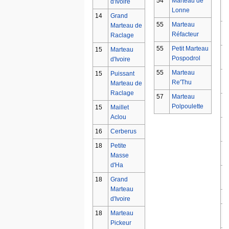
54
Marteau de
d'Ivoire
1
Lonne
14
Grand
55
Marteau
Marteau de
1
Réfacteur
Raclage
55
Petit Marteau
15
Marteau
1
Pospodrol
d'Ivoire
55
Marteau
15
Puissant
1
Re'Thu
Marteau de
Raclage
57
Marteau
1
Polpoulette
15
Maillet
Aclou
1
16
Cerberus
18
Petite
1
Masse
d'Ha
1
18
Grand
Marteau
1
d'Ivoire
1
18
Marteau
Pickeur