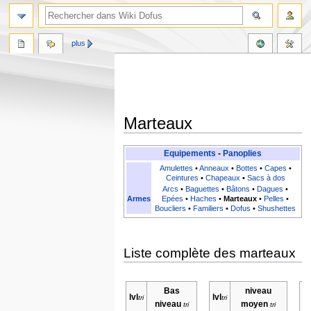
plus
Marteaux
Aller
Aller
Equipements
-
Panoplies
à
à
Amulettes
•
Anneaux
•
Bottes
•
Capes
•
la
la
Ceintures
•
Chapeaux
•
Sacs à dos
Arcs
•
Baguettes
•
Bâtons
•
Dagues
•
navigation
recherche
Armes
Epées
•
Haches
•
Marteaux
•
Pelles
•
Boucliers
•
Familiers
•
Dofus
•
Shushettes
Liste complète des marteaux
Bas
niveau
lvl
lvl
lv
niveau
moyen