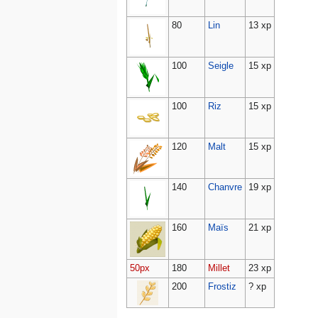
80
Lin
13 xp
100
Seigle
15 xp
100
Riz
15 xp
120
Malt
15 xp
140
Chanvre
19 xp
160
Maïs
21 xp
50px
180
Millet
23 xp
200
Frostiz
? xp