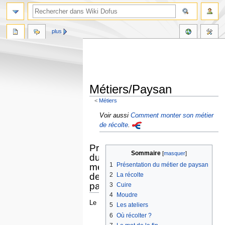
plus
Métiers/Paysan
<
Métiers
Aller
Aller
Voir aussi
Comment monter son métier
à
à
de récolte
.
la
la
navigation
recherche
Présentation
Sommaire
du
1
Présentation du métier de paysan
métier
2
La récolte
de
paysan
3
Cuire
4
Moudre
Le
5
Les ateliers
6
Où récolter ?