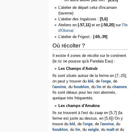
Un autre atelier pas loin :
[2,25]
L'atelier de départ celui d'incarnam
(taverne)
L'atelier des Ingalsses :
[5,6]
Ateliers en
[-57,11]
et en
[-50,20]
sur
l'île
d'Otomaï
L'atelier de Frigost :
[-69,-39]
Où récolter ?
Il existe 4 zones de récolte sur le continent
(le riz ne pousse qu'à Pandala Eau) :
Les Champs d'Astrub
Ils sont situés autour de la ferme en [7,-25],
on peut y trouver du
blé
, de l'
orge
, de
l'
avoine
, du
houblon
, du
lin
et du
chanvre
.
Ils sont idéaux pour les non abonnés,
quoique très fréquentés.
Les champs d'Amakna
Ils se trouvent à l'est du zaap en [5,7] (la
ferme est juste au dessus, en [5,6]) On y
trouve du
blé
, de l'
orge
, de l'
avoine
, du
houblon
, du
lin
, du
seigle
, du
malt
et du