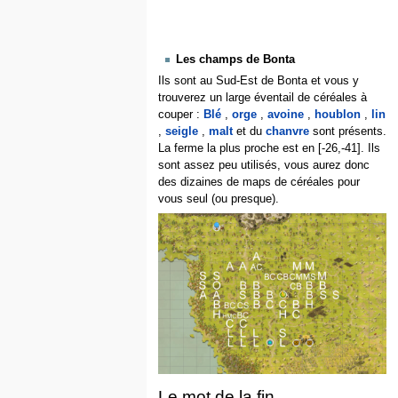
Les champs de Bonta
Ils sont au Sud-Est de Bonta et vous y
trouverez un large éventail de céréales à
couper :
Blé
,
orge
,
avoine
,
houblon
,
lin
,
seigle
,
malt
et du
chanvre
sont présents.
La ferme la plus proche est en [-26,-41]. Ils
sont assez peu utilisés, vous aurez donc
des dizaines de maps de céréales pour
vous seul (ou presque).
Le mot de la fin