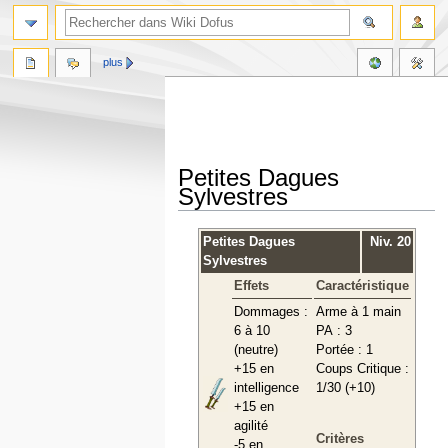
plus
Petites Dagues
Sylvestres
Aller
Aller
Petites Dagues
Niv. 20
à
à
Sylvestres
la
la
Effets
Caractéristique
navigation
recherche
Dommages :
Arme à 1 main
6 à 10
PA : 3
(neutre)
Portée : 1
+15 en
Coups Critique :
intelligence
1/30 (+10)
+15 en
agilité
Critères
-5 en