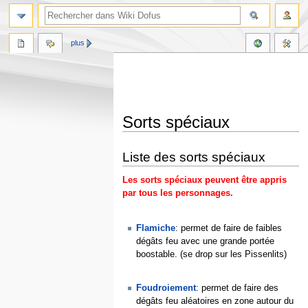
plus
Sorts spéciaux
Aller
Aller
Liste des sorts spéciaux
à
à
la
la
Les sorts spéciaux peuvent être appris
navigation
recherche
par tous les personnages.
Flamiche
: permet de faire de faibles
dégâts feu avec une grande portée
boostable. (se drop sur les Pissenlits)
Foudroiement
: permet de faire des
dégâts feu aléatoires en zone autour du