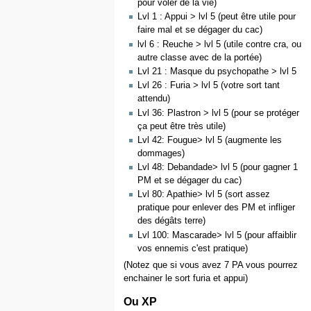
pour voler de la vie)
Lvl 1 : Appui > lvl 5 (peut être utile pour
faire mal et se dégager du cac)
lvl 6 : Reuche > lvl 5 (utile contre cra, ou
autre classe avec de la portée)
Lvl 21 : Masque du psychopathe > lvl 5
Lvl 26 : Furia > lvl 5 (votre sort tant
attendu)
Lvl 36: Plastron > lvl 5 (pour se protéger
ça peut être très utile)
Lvl 42: Fougue> lvl 5 (augmente les
dommages)
Lvl 48: Debandade> lvl 5 (pour gagner 1
PM et se dégager du cac)
Lvl 80: Apathie> lvl 5 (sort assez
pratique pour enlever des PM et infliger
des dégâts terre)
Lvl 100: Mascarade> lvl 5 (pour affaiblir
vos ennemis c'est pratique)
(Notez que si vous avez 7 PA vous pourrez
enchainer le sort furia et appui)
Ou XP