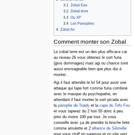
3.1
Zobal Eau
3.2
Zobal terre
3.3
Ou XP
3.4
Les Panoplies
4
Zobal Air
Comment monter son Zobal
Le zobal terre est un des plus efficace car
au niveau 26 vous obtenez le sort furia
(gros dommages) mais agi ou chance sont
aussi envisageable bien que plus dur à
monter...
Agi il faut attendre le lvl 54 pour avoir une
attaque qui tape fort comme furia combiné
avec le masque du psychopathe, en
attendant il faut monter le sort picada avec
la
panoplie de Toady
et la
cape du Tofu Fou
et vous taperez du 2 fois 55 donc à peu
près du moins 100 par tour. Je vous
conseille avec ça de prendre la broche hete
comme amulette et 2
alliance de Silimelle
pour vous stuff en sagesse et xp vite vers