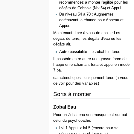
recommencez a monter l'agilité pour les
dégâts de Cabriole (Niv.54) et Appui.
Du niveau 54 à 70 : Augmentez
dorénavant la chance pour Appeau et
Appui.
Maintenant, libre à vous de choisir Les
dégâts de terre, les dégâts d'eau ou les
dégâts air.
Autre possibilité : le zobal full force.
Il possède entre autre une grosse force de
frappe en enchaînant furia et appui en mode
7 pa.
caractéristiques : uniquement force (a vous
de voir pour des variables)
Sorts à monter
Zobal Eau
Pour un Zobal eau son masque est surtout
celui du psychopathe:
Lvl 1 Appui > lvl 5 (encore pour se
dégager du cac et faire mal)