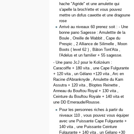
hache "Agride" et une amulette qui
s'apelle la broch'ette et vous pouvez
mettre un dofus cawotte et une dragoune
rose
Arrivé au niveaux 60 prenez soit : - Une
bonne pano Sagesse : Amulettte de la
Boule , Oreille de Wabbit , Cape du
Prespic , 2 Alliance de Silimelle , Moon
Boots ( level 62 ) , Bâton Tont'Ata ,
l'Adelus et un familier + 55 sagesse.
- Une pano JcJ pour le Kolizéum :
Caracoiffe + 180 vita , une Cape Fulgurante
+ 120 vita , un Gélano +120 vita , Arc en
Racine d'Abranknyde , Amulette du Kam
Assutra + 120 vita , Bloptes Reinette ,
Anneau du Bouftou Royal + 130 vita ,
Ceinture du Bouftou Royale + 140 vita et
une DD Emeraude/Rousse.
Pour les personnes riches à partir du
niveaux 110 , vous pouvez vous équiper
avec une Puissante Cape Fulgurante +
140 vita , une Puissante Ceinture
Fulgurante + 140 vita , un Gélano +30