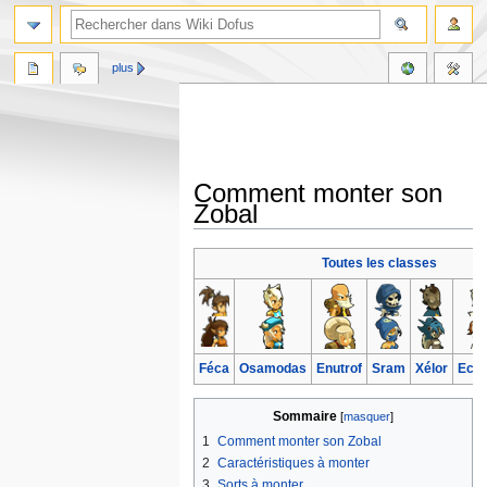
plus
Comment monter son
Zobal
Aller
Aller
Toutes les classes
à
à
la
la
navigation
recherche
Féca
Osamodas
Enutrof
Sram
Xélor
Ecaf
Sommaire
1
Comment monter son Zobal
2
Caractéristiques à monter
3
Sorts à monter