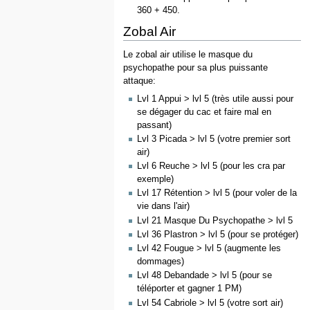
360 + 450.
Zobal Air
Le zobal air utilise le masque du
psychopathe pour sa plus puissante
attaque:
Lvl 1 Appui > lvl 5 (très utile aussi pour
se dégager du cac et faire mal en
passant)
Lvl 3 Picada > lvl 5 (votre premier sort
air)
Lvl 6 Reuche > lvl 5 (pour les cra par
exemple)
Lvl 17 Rétention > lvl 5 (pour voler de la
vie dans l'air)
Lvl 21 Masque Du Psychopathe > lvl 5
Lvl 36 Plastron > lvl 5 (pour se protéger)
Lvl 42 Fougue > lvl 5 (augmente les
dommages)
Lvl 48 Debandade > lvl 5 (pour se
téléporter et gagner 1 PM)
Lvl 54 Cabriole > lvl 5 (votre sort air)