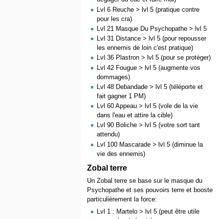
Lvl 6 Reuche > lvl 5 (pratique contre
pour les cra)
Lvl 21 Masque Du Psychopathe > lvl 5
Lvl 31 Distance > lvl 5 (pour repousser
les ennemis de loin c'est pratique)
Lvl 36 Plastron > lvl 5 (pour se protéger)
Lvl 42 Fougue > lvl 5 (augmente vos
dommages)
Lvl 48 Debandade > lvl 5 (téléporte et
fait gagner 1 PM)
Lvl 60 Appeau > lvl 5 (vole de la vie
dans l'eau et attire la cible)
Lvl 90 Boliche > lvl 5 (votre sort tant
attendu)
Lvl 100 Mascarade > lvl 5 (diminue la
vie des ennemis)
Zobal terre
Un Zobal terre se base sur le masque du
Psychopathe et ses pouvoirs terre et booste
particulièrement la force:
Lvl 1 : Martelo > lvl 5 (peut être utile