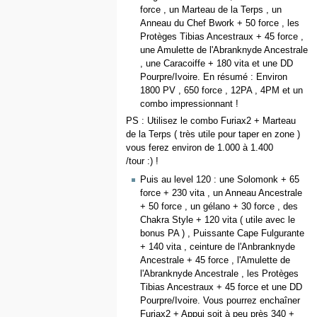
force , un Marteau de la Terps , un
Anneau du Chef Bwork + 50 force , les
Protèges Tibias Ancestraux + 45 force ,
une Amulette de l'Abranknyde Ancestrale
, une Caracoiffe + 180 vita et une DD
Pourpre/Ivoire. En résumé : Environ
1800 PV , 650 force , 12PA , 4PM et un
combo impressionnant !
PS : Utilisez le combo Furiax2 + Marteau
de la Terps ( très utile pour taper en zone )
vous ferez environ de 1.000 à 1.400
/tour :) !
Puis au level 120 : une Solomonk + 65
force + 230 vita , un Anneau Ancestrale
+ 50 force , un gélano + 30 force , des
Chakra Style + 120 vita ( utile avec le
bonus PA ) , Puissante Cape Fulgurante
+ 140 vita , ceinture de l'Anbranknyde
Ancestrale + 45 force , l'Amulette de
l'Abranknyde Ancestrale , les Protèges
Tibias Ancestraux + 45 force et une DD
Pourpre/Ivoire. Vous pourrez enchaîner
Furiax2 + Appui soit à peu près 340 +