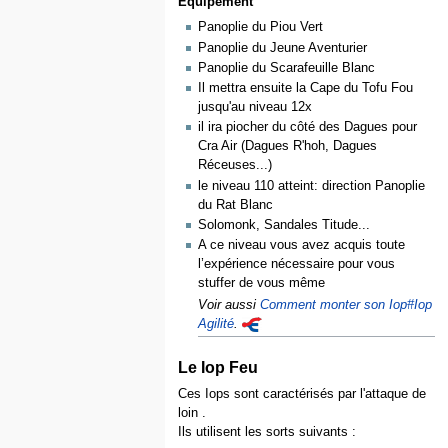
Equipement
Panoplie du Piou Vert
Panoplie du Jeune Aventurier
Panoplie du Scarafeuille Blanc
Il mettra ensuite la Cape du Tofu Fou
jusqu'au niveau 12x
il ira piocher du côté des Dagues pour
Cra Air (Dagues R'hoh, Dagues
Réceuses...)
le niveau 110 atteint: direction Panoplie
du Rat Blanc
Solomonk, Sandales Titude...
A ce niveau vous avez acquis toute
l’expérience nécessaire pour vous
stuffer de vous même
Voir aussi
Comment monter son Iop#Iop
Agilité
.
Le Iop Feu
Ces Iops sont caractérisés par l'attaque de
loin .
Ils utilisent les sorts suivants :