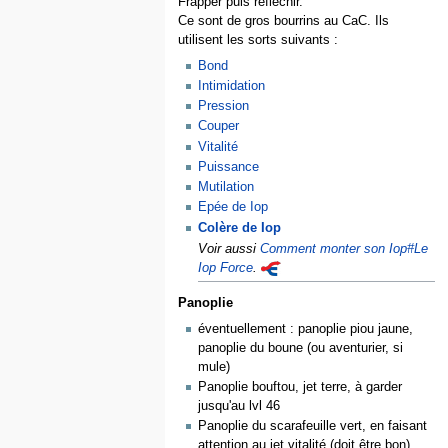
Frapper puis réfléchir.
Ce sont de gros bourrins au CaC. Ils
utilisent les sorts suivants :
Bond
Intimidation
Pression
Couper
Vitalité
Puissance
Mutilation
Epée de Iop
Colère de Iop
Voir aussi
Comment monter son Iop#Le
Iop Force
.
Panoplie
éventuellement : panoplie piou jaune,
panoplie du boune (ou aventurier, si
mule)
Panoplie bouftou, jet terre, à garder
jusqu'au lvl 46
Panoplie du scarafeuille vert, en faisant
attention au jet vitalité (doit être bon),