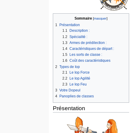
Sommaire
1
Présentation
1.1
Description :
1.2
Spécialité :
1.3
Armes de prédilection :
1.4
Caractéristiques de départ :
1.5
Les sorts de classe :
1.6
Coût des caractéristiques
2
Types de Iop
2.1
Le Iop Force
2.2
Le Iop Agilité
2.3
Le Iop Feu
3
Votre Dopeul
4
Panoplies de classes
Présentation
Description :