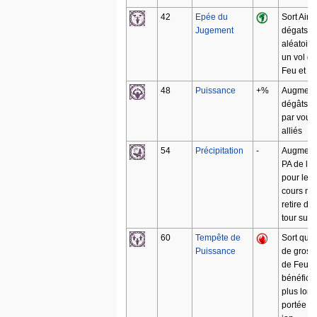
42
Epée du
Sort Air 
Jugement
dégats
aléatoire
un vol de
Feu et E
48
Puissance
+%
Augmente
dégâts in
par vous
alliés
54
Précipitation
-
Augmente
PA de la 
pour le t
cours mai
retire de
tour suiv
60
Tempête de
Sort qui i
Puissance
de gros 
de Feu e
bénéficie
plus lon
portée p