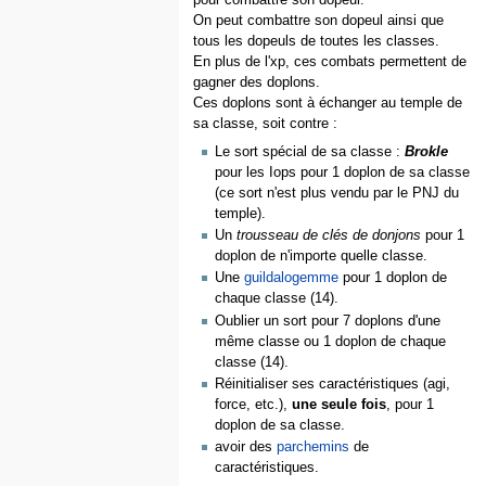
pour combattre son dopeul.
On peut combattre son dopeul ainsi que
tous les dopeuls de toutes les classes.
En plus de l'xp, ces combats permettent de
gagner des doplons.
Ces doplons sont à échanger au temple de
sa classe, soit contre :
Le sort spécial de sa classe :
Brokle
pour les Iops pour 1 doplon de sa classe
(ce sort n'est plus vendu par le PNJ du
temple).
Un
trousseau de clés de donjons
pour 1
doplon de n'importe quelle classe.
Une
guildalogemme
pour 1 doplon de
chaque classe (14).
Oublier un sort pour 7 doplons d'une
même classe ou 1 doplon de chaque
classe (14).
Réinitialiser ses caractéristiques (agi,
force, etc.),
une seule fois
, pour 1
doplon de sa classe.
avoir des
parchemins
de
caractéristiques.