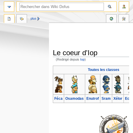
plus
Le coeur d'Iop
(Redirigé depuis
Iop
)
Aller
Aller
Toutes les classes
à
à
la
la
navigation
recherche
Féca
Osamodas
Enutrof
Sram
Xélor
Ecaf