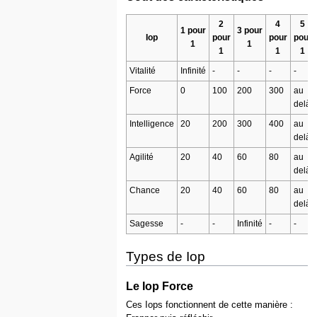
2
4
5
1 pour
3 pour
Iop
pour
pour
pour
1
1
1
1
1
Vitalité
Infinité
-
-
-
-
Force
0
100
200
300
au
delà
Intelligence
20
200
300
400
au
delà
Agilité
20
40
60
80
au
delà
Chance
20
40
60
80
au
delà
Sagesse
-
-
Infinité
-
-
Types de Iop
Le Iop Force
Ces Iops fonctionnent de cette manière :