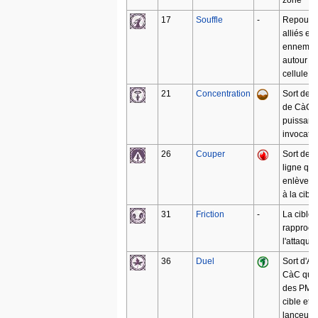
zone
17
Souffle
-
Repousse
alliés et 
ennemis 
autour de
cellule c
21
Concentration
Sort de T
de CàC p
puissant 
invocati
26
Couper
Sort de 
ligne qui
enlève d
à la cible
31
Friction
-
La cible 
rapproch
l'attaqua
36
Duel
Sort d'Ai
CàC qui 
des PM à
cible et 
lanceur