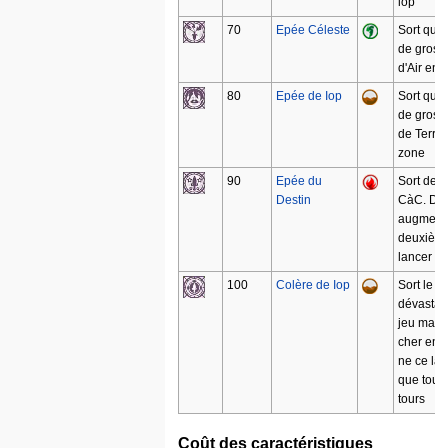
iop
70
Epée Céleste
Sort qui i
de gros 
d'Air en 
80
Epée de Iop
Sort qui i
de gros 
de Terre
zone
90
Epée du
Sort de 
Destin
CàC. Dé
augment
deuxièm
lancer
100
Colère de Iop
Sort le p
dévastat
jeu mais
cher en P
ne ce la
que tous 
tours
Coût des caractéristiques