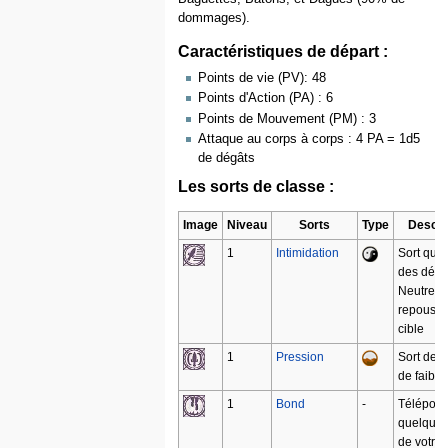
dommages).
Caractéristiques de départ :
Points de vie (PV): 48
Points d'Action (PA) : 6
Points de Mouvement (PM) : 3
Attaque au corps à corps : 4 PA = 1d5
de dégâts
Les sorts de classe :
Image
Niveau
Sorts
Type
Descri
1
Intimidation
Sort qui i
des dégâ
Neutres 
repousse
cible
1
Pression
Sort de T
de faible
1
Bond
-
Téléport
quelques
de votre