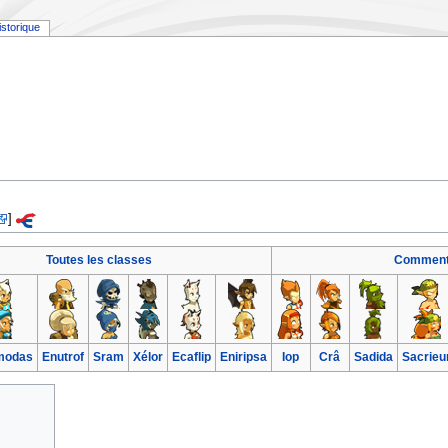
istorique
]
Toutes les classes
Comment
modas
Enutrof
Sram
Xélor
Ecaflip
Eniripsa
Iop
Crâ
Sadida
Sacrieu