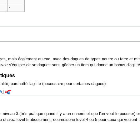
-
s, mais également au cac, avec des dagues de types neutre ou terre et mise 
pouvoir s'équiper de se dagues sans gâcher un item qui donne un bonus d'agilité
stiques
lité, parchotté l'agilité (necessaire pour certaines dagues).
]
iveau 3 (très pratique quand il y a un ennemi et que l'on veut le pousser) ensu
chakra level 5 absolument, sournoiserie level 4 ou 5 pour ceux qui veulent ta