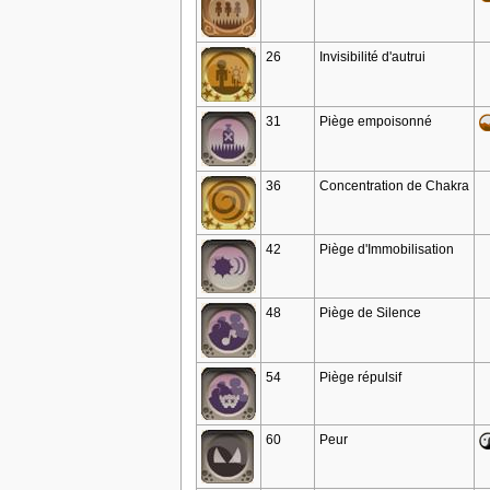
26
Invisibilité d'autrui
31
Piège empoisonné
36
Concentration de Chakra
42
Piège d'Immobilisation
48
Piège de Silence
54
Piège répulsif
60
Peur