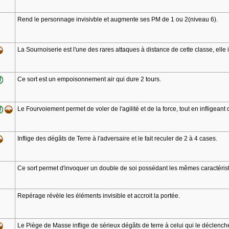
Rend le personnage invisivble et augmente ses PM de 1 ou 2(niveau 6).
La Sournoiserie est l'une des rares attaques à distance de cette classe, elle i
Ce sort est un empoisonnement air qui dure 2 tours.
Le Fourvoiement permet de voler de l'agilité et de la force, tout en infligeant
Inflige des dégâts de Terre à l'adversaire et le fait reculer de 2 à 4 cases.
Ce sort permet d'invoquer un double de soi possédant les mêmes caractérist
Repérage révèle les éléments invisible et accroit la portée.
Le Piège de Masse inflige de sérieux dégâts de terre à celui qui le déclench