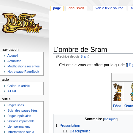
page
discussion
voir le texte source
h
L'ombre de Sram
navigation
Accueil
(Redirigé depuis
Sram
)
Actualités
Aller
Aller
Cet article vous est offert par la guilde [
[1]
Modifications récentes
à
à
Notre page FaceBook
la
la
aide
navigation
recherche
Créer un article
A LIRE
outils
Pages liées
Féca
Osa
Suivi des pages liées
Pages spéciales
Sommaire
Version imprimable
1
Présentation
Lien permanent
1.1
Description :
Informations sur la