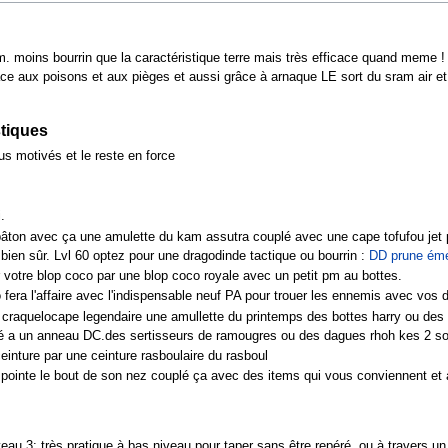
am. moins bourrin que la caractéristique terre mais très efficace quand meme !
e aux poisons et aux pièges et aussi grâce à arnaque LE sort du sram air et aus
stiques
lus motivés et le reste en force
.
et bâton avec ça une amulette du kam assutra couplé avec une cape tofufou jet 
ien sûr. Lvl 60 optez pour une dragodinde tactique ou bourrin :
DD prune ém
r votre blop coco par une blop coco royale avec un petit pm au bottes.
o fera l'affaire avec l'indispensable neuf PA pour trouer les ennemis avec vos 
 craquelocape legendaire une amullette du printemps des bottes harry ou des
é a un anneau DC.des sertisseurs de ramougres ou des dagues rhoh kes 2 sont 
ceinture par une ceinture rasboulaire du rasboul
i pointe le bout de son nez couplé ça avec des items qui vous conviennent et 
veau 3: très pratique à bas niveau pour taper sans être repéré, ou à travers u