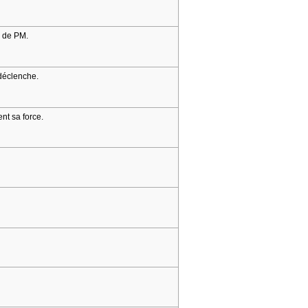
s de PM.
déclenche.
t sa force.