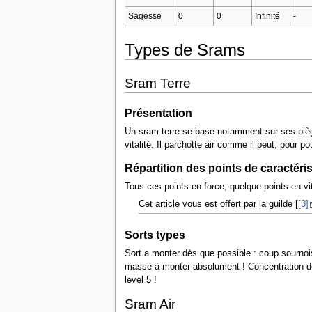
Sagesse
0
0
Infinité
-
Types de Srams
Sram Terre
Présentation
Un sram terre se base notamment sur ses piège
vitalité. Il parchotte air comme il peut, pour 
Répartition des points de caractéri
Tous ces points en force, quelque points en vita
Cet article vous est offert par la guilde [
[3]
Sorts types
Sort a monter dès que possible : coup sournois n
masse à monter absolument ! Concentration de 
level 5 !
Sram Air