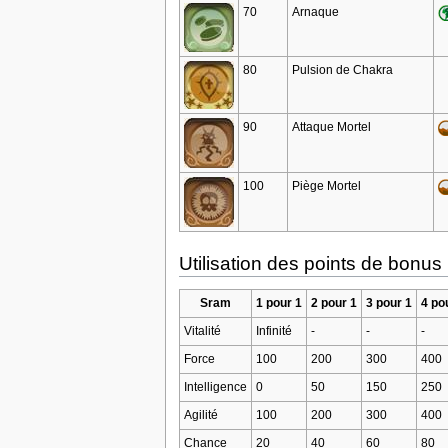
70
Arnaque
80
Pulsion de Chakra
90
Attaque Mortel
100
Piège Mortel
Utilisation des points de bonus
Sram
1 pour 1
2 pour 1
3 pour 1
4 po
Vitalité
Infinité
-
-
-
Force
100
200
300
400
Intelligence
0
50
150
250
Agilité
100
200
300
400
Chance
20
40
60
80