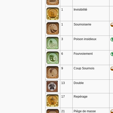
1
Invisibilité
1
Sournoiserie
3
Poison insidieux
6
Fourvoiement
9
Coup Sournois
13
Double
17
Repérage
21
Piège de masse