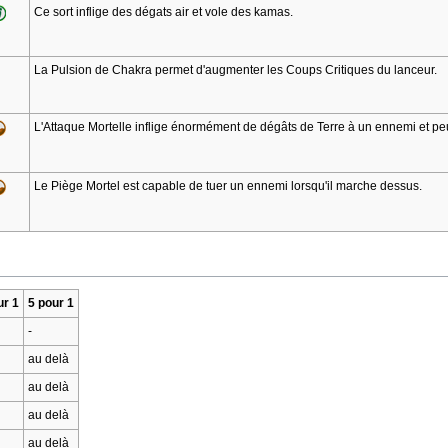
Ce sort inflige des dégats air et vole des kamas.
La Pulsion de Chakra permet d'augmenter les Coups Critiques du lanceur.
L'Attaque Mortelle inflige énormément de dégâts de Terre à un ennemi et peu
Le Piège Mortel est capable de tuer un ennemi lorsqu'il marche dessus.
ur 1
5 pour 1
-
au delà
au delà
au delà
au delà