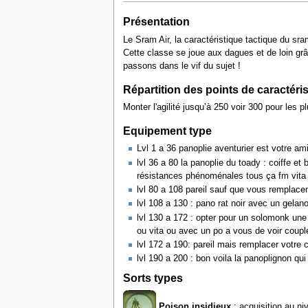
Présentation
Le Sram Air, la caractéristique tactique du sr
Cette classe se joue aux dagues et de loin grâc
passons dans le vif du sujet !
Répartition des points de caractéri
Monter l'agilité jusqu’à 250 voir 300 pour les p
Equipement type
Lvl 1 a 36 panoplie aventurier est votre ami
lvl 36 a 80 la panoplie du toady : coiffe 
résistances phénoménales tous ça fm vita b
lvl 80 a 108 pareil sauf que vous remplace
lvl 108 a 130 : pano rat noir avec un gelan
lvl 130 a 172 : opter pour un solomonk une
ou vita ou avec un po a vous de voir coupl
lvl 172 a 190: pareil mais remplacer votre 
lvl 190 a 200 : bon voila la panoplignon qu
Sorts types
Poison insidieux
: acquisition au ni