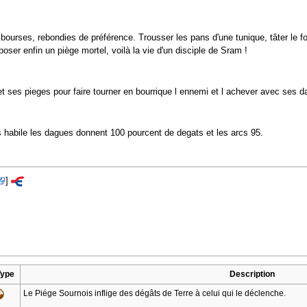
ourses, rebondies de préférence. Trousser les pans d'une tunique, tâter le fo
poser enfin un piège mortel, voilà la vie d'un disciple de Sram !
er et ses pieges pour faire tourner en bourrique l ennemi et l achever avec ses 
s habile les dagues donnent 100 pourcent de degats et les arcs 95.
]
Type
Description
Le Piége Sournois inflige des dégâts de Terre à celui qui le déclenche.