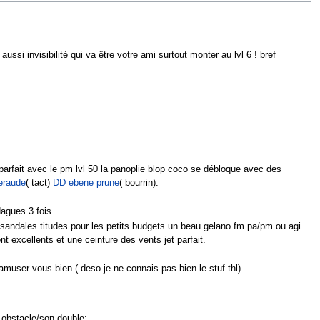
si invisibilité qui va être votre ami surtout monter au lvl 6 ! bref
parfait avec le pm lvl 50 la panoplie blop coco se débloque avec des
eraude
( tact)
DD ebene prune
( bourrin).
dagues 3 fois.
 sandales titudes pour les petits budgets un beau gelano fm pa/pm ou agi
excellents et une ceinture des vents jet parfait.
amuser vous bien ( deso je ne connais pas bien le stuf thl)
n obstacle/son double;