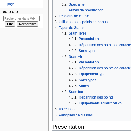
page
1.2
Spécialité :
1.3
Armes de prédilection :
rechercher
2
Les sorts de classe
3
Utilisation des points de bonus
4
Types de Srams
4.1
Sram Terre
4.1.1
Présentation
4.1.2
Répartition des points de caracté
4.1.3
Sorts types
4.2
Sram Air
4.2.1
Présentation
4.2.2
Répartition des points de caracté
4.2.3
Equipement type
4.2.4
Sorts types
4.2.5
Autres:
4.3
Sram feu
4.3.1
Répartition des points
4.3.2
Equipements et lieux ou xp
5
Votre Dopeul
6
Panoplies de classes
Présentation