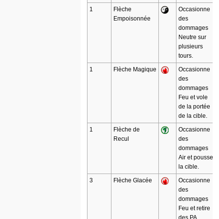
1
Flèche
Occasionne
Empoisonnée
des
dommages
Neutre sur
plusieurs
tours.
1
Flèche Magique
Occasionne
des
dommages
Feu et vole
de la portée
de la cible.
1
Flèche de
Occasionne
Recul
des
dommages
Air et pousse
la cible.
3
Flèche Glacée
Occasionne
des
dommages
Feu et retire
des PA.