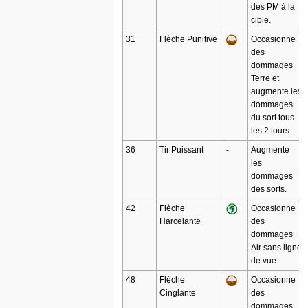
des PM à la
cible.
31
Flèche Punitive
Occasionne
des
dommages
Terre et
augmente les
dommages
du sort tous
les 2 tours.
36
Tir Puissant
-
Augmente
les
dommages
des sorts.
42
Flèche
Occasionne
Harcelante
des
dommages
Air sans ligne
de vue.
48
Flèche
Occasionne
Cinglante
des
dommages