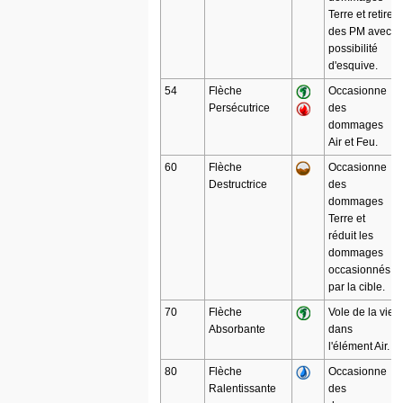
Terre et retire
des PM avec
possibilité
d'esquive.
54
Flèche
Occasionne
Persécutrice
des
dommages
Air et Feu.
60
Flèche
Occasionne
Destructrice
des
dommages
Terre et
réduit les
dommages
occasionnés
par la cible.
70
Flèche
Vole de la vie
Absorbante
dans
l'élément Air.
80
Flèche
Occasionne
Ralentissante
des