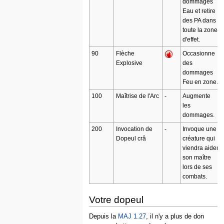
dommages
Eau et retire
des PA dans
toute la zone
d'effet.
90
Flèche
Occasionne
Explosive
des
dommages
Feu en zone.
100
Maîtrise de l'Arc
-
Augmente
les
dommages.
200
Invocation de
-
Invoque une
Dopeul crâ
créature qui
viendra aider
son maître
lors de ses
combats.
Votre dopeul
Depuis la
MAJ 1.27
, il n'y a plus de don