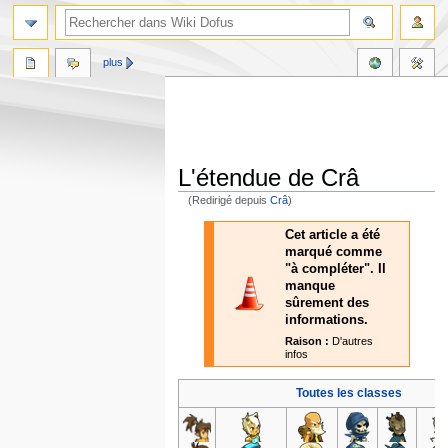
plus
L'étendue de Crâ
(Redirigé depuis
Crâ
)
Aller
Aller
Cet article a été
à
à
marqué comme
la
la
"à compléter". Il
navigation
recherche
manque
sûrement des
informations.
Raison :
D'autres
infos
Toutes les classes