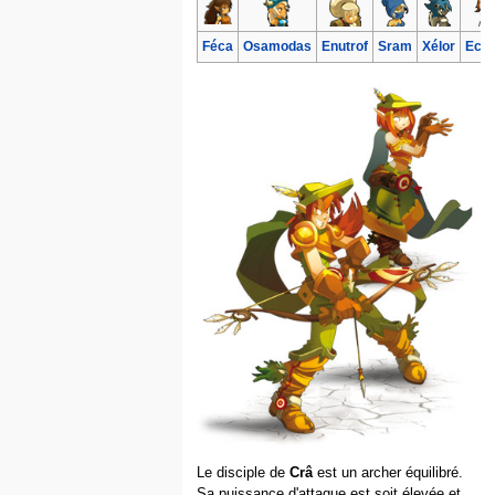
Féca
Osamodas
Enutrof
Sram
Xélor
Ecaf
Le disciple de
Crâ
est un archer équilibré.
Sa puissance d'attaque est soit élevée et