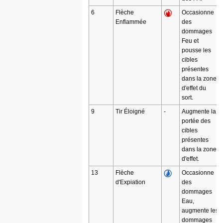
6
Flèche
Occasionne
Enflammée
des
dommages
Feu et
pousse les
cibles
présentes
dans la zone
d'effet du
sort.
9
Tir Éloigné
-
Augmente la
portée des
cibles
présentes
dans la zone
d'effet.
13
Flèche
Occasionne
d'Expiation
des
dommages
Eau,
augmente les
dommages