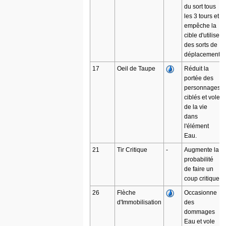
du sort tous
les 3 tours et
empêche la
cible d'utiliser
des sorts de
déplacement.
17
Oeil de Taupe
Réduit la
portée des
personnages
ciblés et vole
de la vie
dans
l'élément
Eau.
21
Tir Critique
-
Augmente la
probabilité
de faire un
coup critique.
26
Flèche
Occasionne
d'Immobilisation
des
dommages
Eau et vole