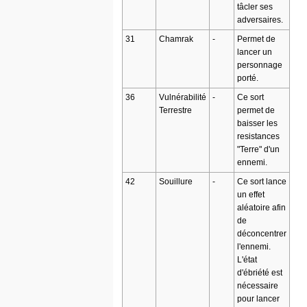
tâcler ses
adversaires.
31
Chamrak
-
Permet de
lancer un
personnage
porté.
36
Vulnérabilité
-
Ce sort
Terrestre
permet de
baisser les
resistances
"Terre" d'un
ennemi.
42
Souillure
-
Ce sort lance
un effet
aléatoire afin
de
déconcentrer
l'ennemi.
L'état
d'ébriété est
nécessaire
pour lancer