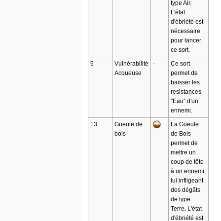
type Air.
L'état
d'ébriété est
nécessaire
pour lancer
ce sort.
9
Vulnérabilité
-
Ce sort
Acqueuse
permet de
baisser les
resistances
"Eau" d'un
ennemi.
13
Gueule de
La Gueule
bois
de Bois
permet de
mettre un
coup de tête
à un ennemi,
lui infligeant
des dégâts
de type
Terre. L'état
d'ébriété est