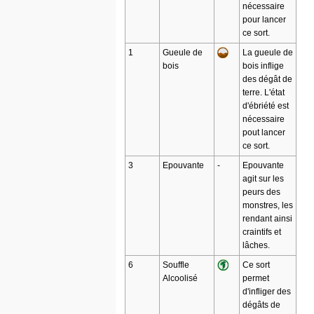
nécessaire
pour lancer
ce sort.
1
Gueule de
La gueule de
bois
bois inflige
des dégât de
terre. L'état
d'ébriété est
nécessaire
pout lancer
ce sort.
3
Epouvante
-
Epouvante
agit sur les
peurs des
monstres, les
rendant ainsi
craintifs et
lâches.
6
Souffle
Ce sort
Alcoolisé
permet
d'infliger des
dégâts de