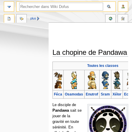
plus
La chopine de Pandawa
Aller
Aller
Toutes les classes
à
à
la
la
navigation
recherche
Féca
Osamodas
Enutrof
Sram
Xélor
Ecaf
Le disciple de
Pandawa
sait se
jouer de la
gravité en toute
sérénité. En