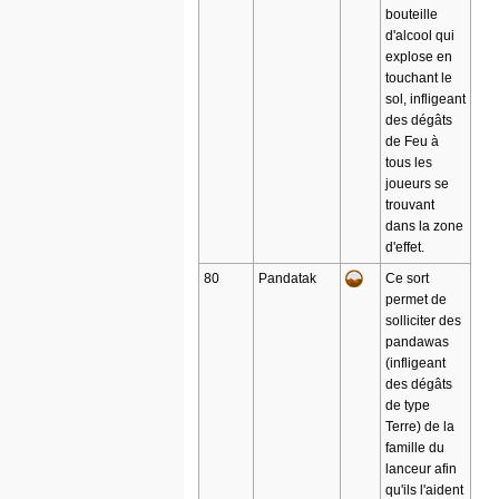
bouteille
d'alcool qui
explose en
touchant le
sol, infligeant
des dégâts
de Feu à
tous les
joueurs se
trouvant
dans la zone
d'effet.
80
Pandatak
Ce sort
permet de
solliciter des
pandawas
(infligeant
des dégâts
de type
Terre) de la
famille du
lanceur afin
qu'ils l'aident