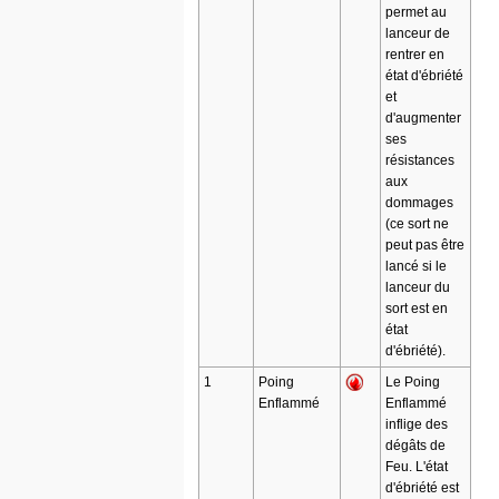
permet au
lanceur de
rentrer en
état d'ébriété
et
d'augmenter
ses
résistances
aux
dommages
(ce sort ne
peut pas être
lancé si le
lanceur du
sort est en
état
d'ébriété).
1
Poing
Le Poing
Enflammé
Enflammé
inflige des
dégâts de
Feu. L'état
d'ébriété est