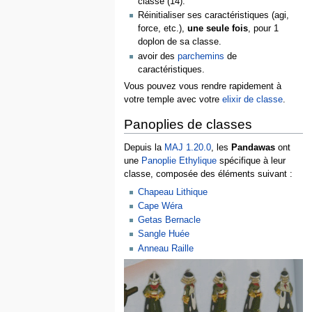
classe (14).
Réinitialiser ses caractéristiques (agi,
force, etc.),
une seule fois
, pour 1
doplon de sa classe.
avoir des
parchemins
de
caractéristiques.
Vous pouvez vous rendre rapidement à
votre temple avec votre
elixir de classe
.
Panoplies de classes
Depuis la
MAJ 1.20.0
, les
Pandawas
ont
une
Panoplie Ethylique
spécifique à leur
classe, composée des éléments suivant :
Chapeau Lithique
Cape Wéra
Getas Bernacle
Sangle Huée
Anneau Raille