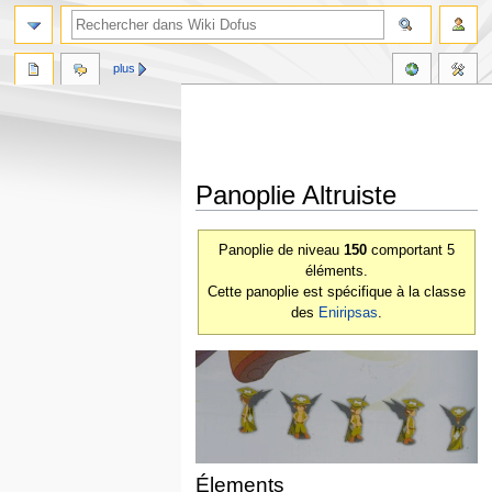
plus
Panoplie Altruiste
Aller
Aller
Panoplie de niveau
150
comportant 5
à
à
éléments.
la
la
Cette panoplie est spécifique à la classe
navigation
recherche
des
Eniripsas
.
Élements