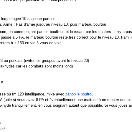
dre aussi tôt que possible votre indépendance)
r forgemagée 10 sagesse partout
ce. Arme : Pas d'arme jusqu'au niveau 10, puis marteau bouftou
am, en commençant par les bouftous et finissant par les chafers. Il n'y a pas d
 passé à 5 PA, le marteau bouftou reste très correct pour le niveau 10. Fami
ntera à + 150 en vie à vous de voir.
 ou porkass (éviter les groupes avant le niveau 20)
braknydes car les combats sont moins long)
 5
se ou fm 120 intelligence, mixé avec
panoplie bouftou
 (utile si vous avez 8 PA et éventuellement une maitrise à ne monter que plu
nyde tranquillement, en vous soignant autant que possible. Si vous jouez av
3
lité