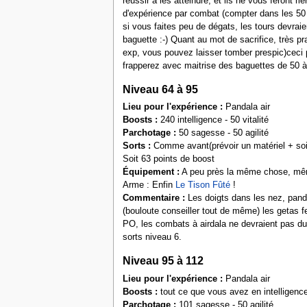
réussir à les atteindre, et ils ne vous feront
d'expérience par combat (compter dans les 50 
si vous faites peu de dégats, les tours devraien
baguette :-) Quant au mot de sacrifice, très p
exp, vous pouvez laisser tomber prespic)ceci
frapperez avec maitrise des baguettes de 50 à 
Niveau 64 à 95
Lieu pour l'expérience :
Pandala air
Boosts :
240 intelligence - 50 vitalité
Parchotage :
50 sagesse - 50 agilité
Sorts :
Comme avant(prévoir un matériel + soi
Soit 63 points de boost
Équipement :
A peu près la même chose, mêm
Arme : Enfin
Le Tison Fûté
!
Commentaire :
Les doigts dans les nez, pandi
(bouloute conseiller tout de même) les getas fe
PO, les combats à airdala ne devraient pas du
sorts niveau 6.
Niveau 95 à 112
Lieu pour l'expérience :
Pandala air
Boosts :
tout ce que vous avez en intelligence
Parchotage :
101 sagesse - 50 agilité