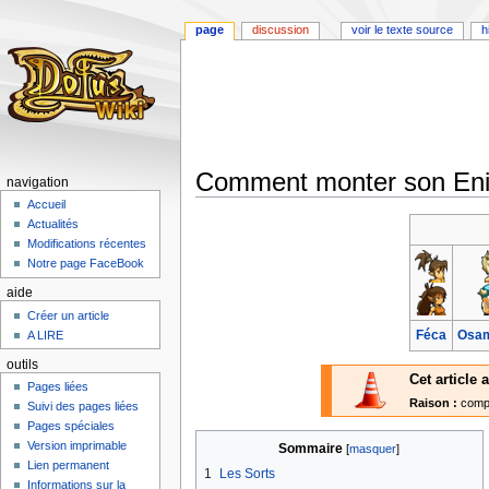
page
discussion
voir le texte source
h
Comment monter son Eni
navigation
Accueil
Aller
Aller
Actualités
à
à
Modifications récentes
la
la
Notre page FaceBook
navigation
recherche
aide
Créer un article
Féca
Osa
A LIRE
outils
Cet article
Pages liées
Raison :
compl
Suivi des pages liées
Pages spéciales
Version imprimable
Sommaire
Lien permanent
1
Les Sorts
Informations sur la