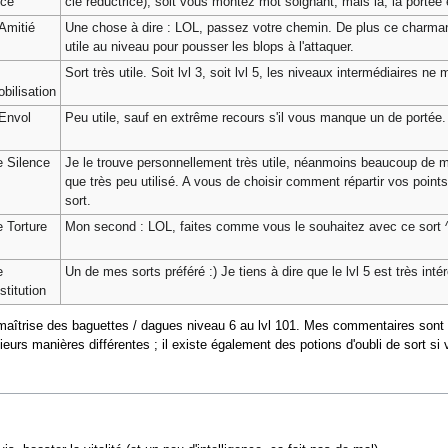
ice
clé réductrice), soit vous montez mot soignant, mais là, la portée e
Amitié
Une chose à dire : LOL, passez votre chemin. De plus ce charm
utile au niveau pour pousser les blops à l'attaquer.
Sort très utile. Soit lvl 3, soit lvl 5, les niveaux intermédiaires ne
bilisation
Envol
Peu utile, sauf en extrême recours s'il vous manque un de portée.
 Silence
Je le trouve personnellement très utile, néanmoins beaucoup de m
que très peu utilisé. A vous de choisir comment répartir vos points.
sort.
 Torture
Mon second : LOL, faites comme vous le souhaitez avec ce sort ^^.
e
Un de mes sorts préféré :) Je tiens à dire que le lvl 5 est très intér
titution
maîtrise des baguettes / dagues niveau 6 au lvl 101. Mes commentaires sont do
rs manières différentes ; il existe également des potions d'oubli de sort si v