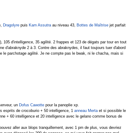
e,
Dragolyre
puis
Kam Assutra
au niveau 43,
Bottes de Maîtrise
jet parfait
05 d'intelligence, 35 agilité. 2 frappes et 123 de dégats par tour en tout
cine d'abraknyde 2 à 3. Contre des abraknydes, il faut toujours tuer d'abord
e le parchotage agilité. Je ne compte pas le bwak, ni le chacha, mais si
 serveur, un
Dofus Cawotte
pour la panoplie xp.
es esprits de crocoburio + 50 intelligence, 1
anneau Merta
et si possible le
ne + 60 intelligence et 20 intelligence avec le gelano comme bonus de
ouvez aller aux blops tranquillement, avec 1 pm de plus, vous devriez