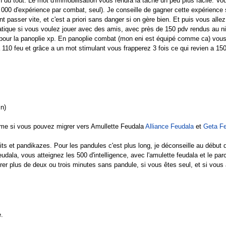
 rien du tout. Le mot d'immobilisation vous rendra la tache un peu plus facile.
000 d'expérience par combat, seul). Je conseille de gagner cette expérience s
t passer vite, et c'est a priori sans danger si on gère bien. Et puis vous allez 
ratique si vous voulez jouer avec des amis, avec près de 150 pdv rendus au n
 pour la panoplie xp. En panoplie combat (mon eni est équipé comme ca) vou
110 feu et grâce a un mot stimulant vous frapperez 3 fois ce qui revien a 150
n)
e si vous pouvez migrer vers Amullette Feudala
Alliance Feudala
et
Geta F
ts et pandikazes. Pour les pandules c'est plus long, je déconseille au début
udala, vous atteignez les 500 d'intelligence, avec l'amulette feudala et le par
rer plus de deux ou trois minutes sans pandule, si vous êtes seul, et si vou
.