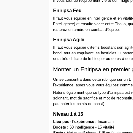
Il vous faut de l'équipement vie et dommage puis
Eniripsa Feu
Il faut vous équiper en intelligence et en vita
l'intelligence) et ensuite varier entre Tho lo
resterez en arrière en combat d'équipe.
Eniripsa Agile
Il faut vous équiper d’items boostant son agili
bond, tout en esquivant les bestioles lui barran
sera très difficile de le bloquer au corps à co
Monter un Eniripsa en premier
On se concentra dans cette rubrique sur un Eni
l'expérience, après vous vous équipez comme v
Notons également que ce type d'Eniripsa est re
soignant, mot de sacrifice et mot de reconstit
parchoter les points de boost)
Niveau 1 à 15
Lieu pour l'expérience :
Incarnam
Boosts :
50 intelligence - 15 vitalité