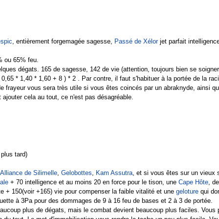
espic
, entièrement forgemagée sagesse,
Passé de Xélor
jet parfait intelligenc
% ou 65% feu.
es dégats. 165 de sagesse, 142 de vie (attention, toujours bien se soigner), 1
65 * 1,40 * 1,60 + 8 ) * 2 . Par contre, il faut s'habituer à la portée de la ra
e frayeur vous sera très utile si vous êtes coincés par un abraknyde, ainsi qu
ut ajouter cela au tout, ce n'est pas désagréable.
plus tard)
Alliance de Silimelle
,
Gelobottes
,
Kam Assutra
, et si vous êtes sur un vieux
ale
+ 70 intelligence et au moins 20 en force pour le tison, une
Cape Hôte
, d
e + 150(voir +165) vie pour compenser la faible vitalité et une
geloture
qui don
uette à 3Pa pour des dommages de 9 à 16 feu de bases et 2 à 3 de portée.
aucoup plus de dégats, mais le combat devient beaucoup plus faciles. Vous p