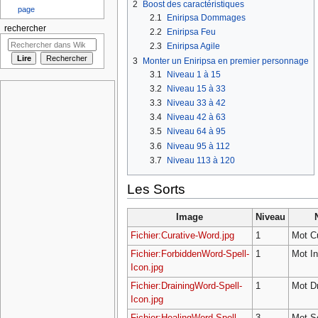
2
Boost des caractéristiques
page
2.1
Eniripsa Dommages
rechercher
2.2
Eniripsa Feu
2.3
Eniripsa Agile
3
Monter un Eniripsa en premier personnage
3.1
Niveau 1 à 15
3.2
Niveau 15 à 33
3.3
Niveau 33 à 42
3.4
Niveau 42 à 63
3.5
Niveau 64 à 95
3.6
Niveau 95 à 112
3.7
Niveau 113 à 120
Les Sorts
Image
Niveau
Fichier:Curative-Word.jpg
1
Mot Cu
Fichier:ForbiddenWord-Spell-
1
Mot In
Icon.jpg
Fichier:DrainingWord-Spell-
1
Mot Dr
Icon.jpg
Fichier:HealingWord-Spell-
3
Mot S