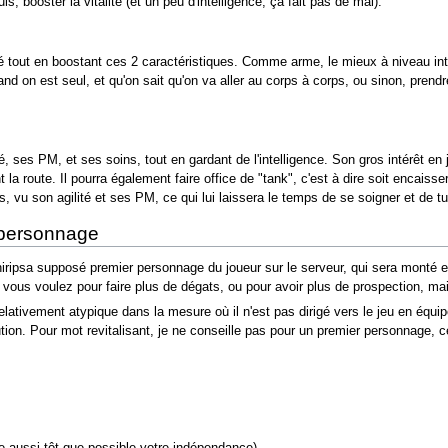
, booster la vitalité (et un peu d'intelligence, ça fait pas de mal).
lité tout en boostant ces 2 caractéristiques. Comme arme, le mieux à niveau in
, quand on est seul, et qu'on sait qu'on va aller au corps à corps, ou sinon, 
té, ses PM, et ses soins, tout en gardant de l'intelligence. Son gros intérêt e
t la route. Il pourra également faire office de "tank", c'est à dire soit encaiss
rps, vu son agilité et ses PM, ce qui lui laissera le temps de se soigner et de
 personnage
ripsa supposé premier personnage du joueur sur le serveur, qui sera monté en
ous voulez pour faire plus de dégats, ou pour avoir plus de prospection, mai
lativement atypique dans la mesure où il n'est pas dirigé vers le jeu en équi
ution. Pour mot revitalisant, je ne conseille pas pour un premier personnage,