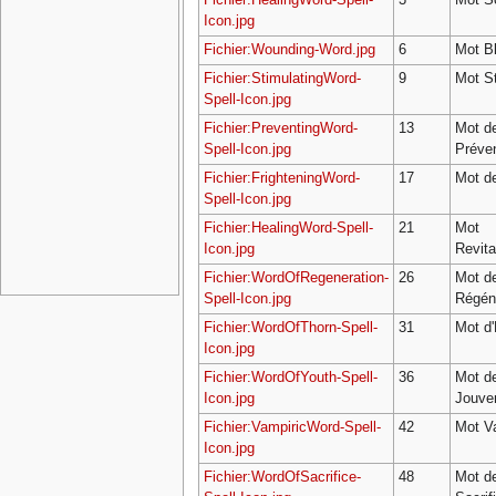
Icon.jpg
Fichier:Wounding-Word.jpg
6
Mot B
Fichier:StimulatingWord-
9
Mot St
Spell-Icon.jpg
Fichier:PreventingWord-
13
Mot d
Spell-Icon.jpg
Préven
Fichier:FrighteningWord-
17
Mot d
Spell-Icon.jpg
Fichier:HealingWord-Spell-
21
Mot
Icon.jpg
Revita
Fichier:WordOfRegeneration-
26
Mot d
Spell-Icon.jpg
Régén
Fichier:WordOfThorn-Spell-
31
Mot d'
Icon.jpg
Fichier:WordOfYouth-Spell-
36
Mot d
Icon.jpg
Jouve
Fichier:VampiricWord-Spell-
42
Mot V
Icon.jpg
Fichier:WordOfSacrifice-
48
Mot d