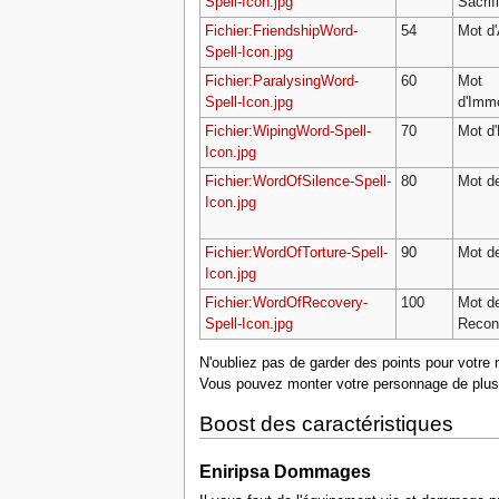
Spell-Icon.jpg
Sacrif
Fichier:FriendshipWord-
54
Mot d'
Spell-Icon.jpg
Fichier:ParalysingWord-
60
Mot
Spell-Icon.jpg
d'Immo
Fichier:WipingWord-Spell-
70
Mot d'
Icon.jpg
Fichier:WordOfSilence-Spell-
80
Mot de
Icon.jpg
Fichier:WordOfTorture-Spell-
90
Mot de
Icon.jpg
Fichier:WordOfRecovery-
100
Mot d
Spell-Icon.jpg
Recons
N'oubliez pas de garder des points pour votre 
Vous pouvez monter votre personnage de plusieu
Boost des caractéristiques
Eniripsa Dommages