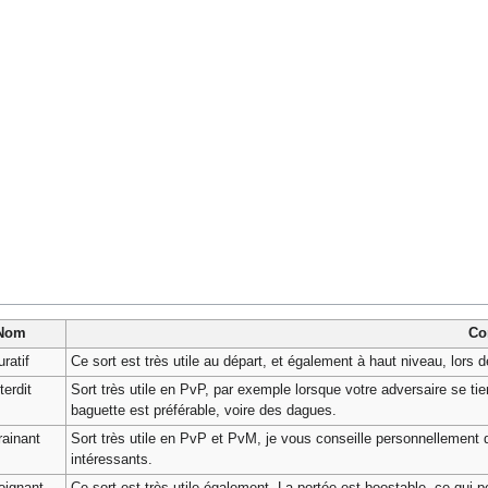
Nom
Co
ratif
Ce sort est très utile au départ, et également à haut niveau, lors
terdit
Sort très utile en PvP, par exemple lorsque votre adversaire se tient 
baguette est préférable, voire des dagues.
ainant
Sort très utile en PvP et PvM, je vous conseille personnellement d
intéressants.
oignant
Ce sort est très utile également. La portée est boostable, ce qui peu