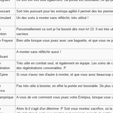
lessant
Sort très puissant pour les enirispa agilité il permet des les prem
imulant
Un des sorts à monter sans réfléchir, très utilisé !
e
Personnellement ce sort je l'ai boosté dès mon lvl 13. Il est très 
tion
sacrieur.
e Frayeur
Bien utile lorsque vous jouez avec une baguette, et que vous ne p
A monter sans réfléchir aussi !
lisant
e
Très utile en combat seul, et également en équipe. Les soins de c
ération
des régénérations convenables :P
Epine
Si vous n'avez rien d'autre à monter, et que vous avez beaucoup 
e
Pas très utile à booster, en effet la portée est boostable. De plus c
nce
ampirique
A vous de voir comment vous jouez votre Eniripsa, lorsque vous ut
e
Alors là il s'agit d'un dilemme :P Soit vous montez sacrifice, où l