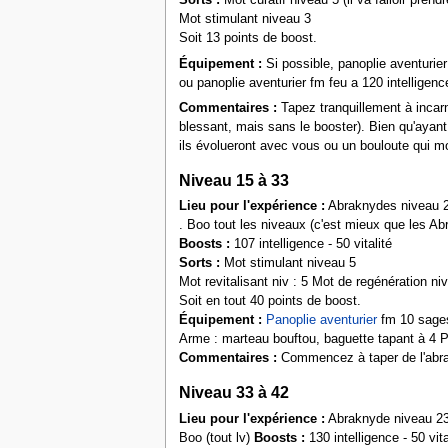
Sorts :
Mot curatif niveau 5 (il va falloir pren
Mot stimulant niveau 3
Soit 13 points de boost.
Équipement :
Si possible, panoplie aventurie
ou panoplie aventurier fm feu a 120 intelligen
Commentaires :
Tapez tranquillement à incarn
blessant, mais sans le booster). Bien qu'ayant
ils évolueront avec vous ou un bouloute qui mo
Niveau 15 à 33
Lieu pour l'expérience :
Abraknydes niveau 23
. Boo tout les niveaux (c'est mieux que les A
Boosts :
107 intelligence - 50 vitalité
Sorts :
Mot stimulant niveau 5
Mot revitalisant niv : 5 Mot de regénération niv
Soit en tout 40 points de boost.
Équipement :
Panoplie aventurier
fm 10 sages
Arme : marteau bouftou, baguette tapant à 4 PA
Commentaires :
Commencez à taper de l'abrak
Niveau 33 à 42
Lieu pour l'expérience :
Abraknyde niveau 2
Boo (tout lv)
Boosts :
130 intelligence - 50 vita