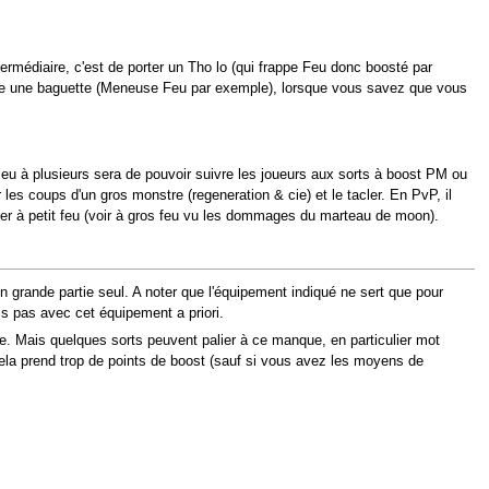
termédiaire, c'est de porter un Tho lo (qui frappe Feu donc boosté par
prendre une baguette (Meneuse Feu par exemple), lorsque vous savez que vous
n jeu à plusieurs sera de pouvoir suivre les joueurs aux sorts à boost PM ou
er les coups d'un gros monstre (regeneration & cie) et le tacler. En PvP, il
 tuer à petit feu (voir à gros feu vu les dommages du marteau de moon).
 grande partie seul. A noter que l'équipement indiqué ne sert que pour
s pas avec cet équipement a priori.
pe. Mais quelques sorts peuvent palier à ce manque, en particulier mot
 cela prend trop de points de boost (sauf si vous avez les moyens de