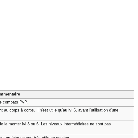
mmentaire
 de combats PvP.
au corps à corps. Il n'est utile qu'au lvl 6, avant l'utilisation d'une
e le monter lvl 3 ou 6. Les niveaux intermédiaires ne sont pas
t en faire un sort très utile en soutien.