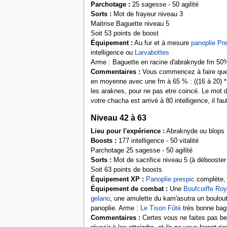
Parchotage :
25 sagesse - 50 agilité
Sorts :
Mot de frayeur niveau 3
Maitrise Baguette niveau 5
Soit 53 points de boost
Équipement :
Au fur et à mesure
panoplie Pr
intelligence ou
Larvabottes
Arme : Baguette en racine d'abraknyde fm 50
Commentaires :
Vous commencez à faire quelqu
en moyenne avec une fm à 65 % : ((16 à 20) * 0,
les araknes, pour ne pas etre coincé. Le mot d
votre chacha est arrivé à 80 intelligence, il fa
Niveau 42 à 63
Lieu pour l'expérience :
Abraknyde ou blops
Boosts :
177 intelligence - 50 vitalité
Parchotage 25 sagesse - 50 agilité
Sorts :
Mot de sacrifice niveau 5 (à débooster 
Soit 63 points de boosts
Équipement XP :
Panoplie prespic
complète,
Équipement de combat :
Une
Boufcoiffe Roy
gelano
, une amulette du kam'asutra un boulout
panoplie. Arme :
Le Tison Fûté
très bonne bag
Commentaires :
Certes vous ne faites pas be