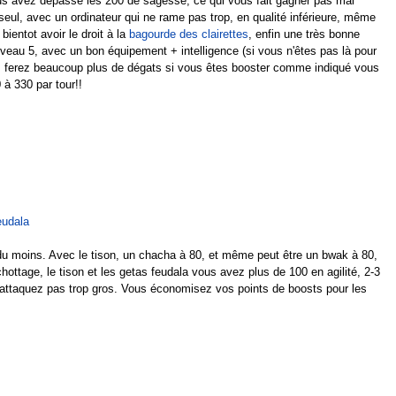
 Vous avez dépassé les 200 de sagesse, ce qui vous fait gagner pas mal
eul, avec un ordinateur qui ne rame pas trop, en qualité inférieure, même
bientot avoir le droit à la
bagourde des clairettes
, enfin une très bonne
iveau 5, avec un bon équipement + intelligence (si vous n'êtes pas là pour
s ferez beaucoup plus de dégats si vous êtes booster comme indiqué vous
 à 330 par tour!!
eudala
 du moins. Avec le tison, un chacha à 80, et même peut être un bwak à 80,
chottage, le tison et les getas feudala vous avez plus de 100 en agilité, 2-3
s attaquez pas trop gros. Vous économisez vos points de boosts pour les