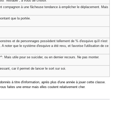
st "retirable", à vous de choisir.
ant compagnon à une fâcheuse tendance à empêcher le déplacement. Mais
 montant que la portée.
onstres et de personnages possèdent tellement de % d'esquive qu'il n'est
 A noter que le système d'esquive a été revu, et favorise l'utilisation de ce
 Mais utile pour se suicider, ou en dernier recours. Ne pas monter.
essant, car il permet de lancer le sort sur soi.
nnés à titre d'information, après plus d'une année à jouer cette classe.
ous faites une erreur mais elles coutent relativement cher.