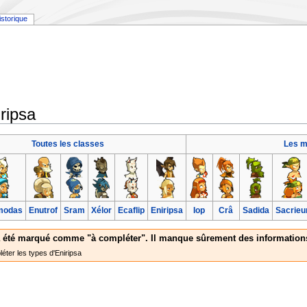
istorique
ripsa
Toutes les classes
Les m
modas
Enutrof
Sram
Xélor
Ecaflip
Eniripsa
Iop
Crâ
Sadida
Sacrieu
 a été marqué comme "à compléter". Il manque sûrement des information
éter les types d'Eniripsa