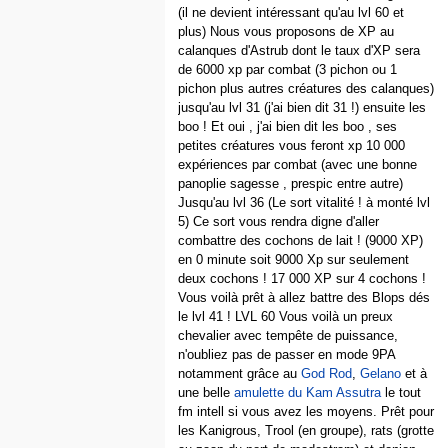
(il ne devient intéressant qu'au lvl 60 et
plus) Nous vous proposons de XP au
calanques d'Astrub dont le taux d'XP sera
de 6000 xp par combat (3 pichon ou 1
pichon plus autres créatures des calanques)
jusqu'au lvl 31 (j'ai bien dit 31 !) ensuite les
boo ! Et oui , j'ai bien dit les boo , ses
petites créatures vous feront xp 10 000
expériences par combat (avec une bonne
panoplie sagesse , prespic entre autre)
Jusqu'au lvl 36 (Le sort vitalité ! à monté lvl
5) Ce sort vous rendra digne d'aller
combattre des cochons de lait ! (9000 XP)
en 0 minute soit 9000 Xp sur seulement
deux cochons ! 17 000 XP sur 4 cochons !
Vous voilà prêt à allez battre des Blops dés
le lvl 41 ! LVL 60 Vous voilà un preux
chevalier avec tempête de puissance,
n'oubliez pas de passer en mode 9PA
notamment grâce au
God Rod
,
Gelano
et à
une belle
amulette du Kam Assutra
le tout
fm intell si vous avez les moyens. Prêt pour
les Kanigrous, Trool (en groupe), rats (grotte