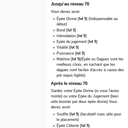
Jusqu'au niveau 70
Vous devez avoir:
Épée Divine [
lvl 5
] (Indispensable au
début)
Bond [
lvl 5
]
Intimidation [
lvl 5
]
Epée du jugement [
lvl 5
]
Vitalité [
lvl 5
]
Puissance [
lvl 5
]
Maitrise [
lvl 5
](Épée ou Dagues sont les
meilleurs choix, en sachant que les
dagues sont faciles d'accès à cause des
pré requis Agilité).
Après le niveau 70
Gardez votre Epée Divine (si vous l'aviez
monté) ou votre Epée du Jugement (bien
utile booster par deux épée divine) Vous
devez avoir:
Souffle [
lvl 5
] (facultatif mais utile pour
le placement)
Épée Céleste [
lvl 5
]