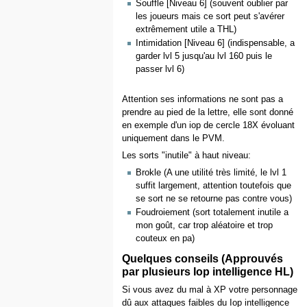
Souffle [Niveau 6] (souvent oublier par
les joueurs mais ce sort peut s'avérer
extrêmement utile a THL)
Intimidation [Niveau 6] (indispensable, a
garder lvl 5 jusqu'au lvl 160 puis le
passer lvl 6)
Attention ses informations ne sont pas a
prendre au pied de la lettre, elle sont donné
en exemple d'un iop de cercle 18X évoluant
uniquement dans le PVM.
Les sorts "inutile" à haut niveau:
Brokle (A une utilité très limité, le lvl 1
suffit largement, attention toutefois que
se sort ne se retourne pas contre vous)
Foudroiement (sort totalement inutile a
mon goût, car trop aléatoire et trop
couteux en pa)
Quelques conseils (Approuvés
par plusieurs Iop intelligence HL)
Si vous avez du mal à XP votre personnage
dû aux attaques faibles du Iop intelligence