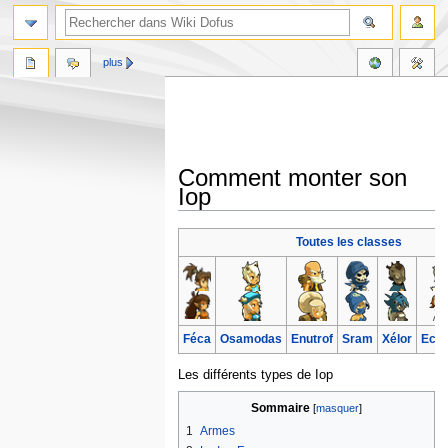
plus
Comment monter son
Iop
Aller
Aller
Toutes les classes
à
à
la
la
navigation
recherche
Féca
Osamodas
Enutrof
Sram
Xélor
Ecaf
Les différents types de Iop
Sommaire
1
Armes