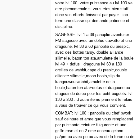
votre lvl 100. votre puissance au lvl 100 va
etre phenomenale si vous etes bien stuff
donc vos efforts finissent par payer : iop
terre une classe qui demande patience et
discipline.
SAGESSE: lvl 1 a 38 panoplie aventurier
FM sagesse avec un dofus cawotte et une
dragoune. lvl 38 a 60 panoplie du prespic,
avec des bottes tarsy, double alliance
silimelle, baton ton ata,amulette de la boule
lvl 49 + dofus+ dragoune lvl 60 a 130
oreilles de wabbit,cape du prepic,double
alliance silimelle,moon boots,slip du
kangouwou wabbit,amulette de la
boule,baton ton ata+dofus et dragoune ou
dragodinde doree pour les petit bugdets. lvl
130 a 200 : d autre items prennent le relais
a vous de trouver ce qui vous convient.
COMBAT: lvl 100 : panoplie du chef bwork
sauf ceinture et arme que vous remplacerai
par puissante ceinture fulgurante et une
griffe rose et en 2 eme anneau gelano
pa/pm ou avec po ou avec de la force ou de