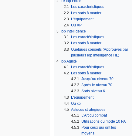
2
Le Iop Force
2.1
Les caractéristiques
2.2
Les sorts à monter
2.3
L'équipement
2.4
Ou XP
3
Iop Intelligence
3.1
Les caractéristiques
3.2
Les sorts à monter
3.3
Quelques conseils (Approuvés par
plusieurs Iop intelligence HL)
4
Iop Agilité
4.1
Les caractéristiques
4.2
Les sorts à monter
4.2.1
Jusqu'au niveau 70
4.2.2
Après le niveau 70
4.2.3
Sorts niveau 6
4.3
L'équipement
4.4
Où xp
4.5
Astuces stratégiques
4.5.1
L'Art du combat
4.5.2
Utilisations du mode 10 PA
4.5.3
Pour ceux qui ont les
moyens