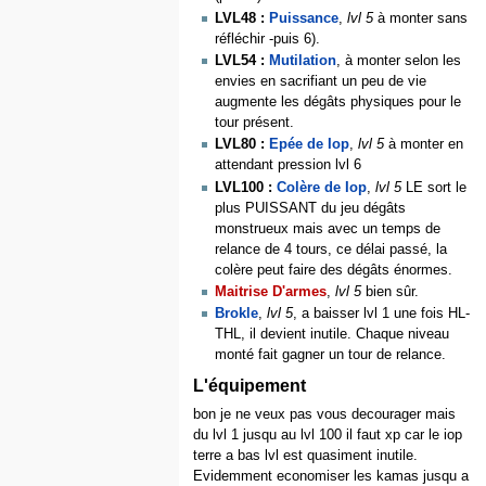
LVL48 :
Puissance
,
lvl 5
à monter sans
réfléchir -puis 6).
LVL54 :
Mutilation
, à monter selon les
envies en sacrifiant un peu de vie
augmente les dégâts physiques pour le
tour présent.
LVL80 :
Epée de Iop
,
lvl 5
à monter en
attendant pression lvl 6
LVL100 :
Colère de Iop
,
lvl 5
LE sort le
plus PUISSANT du jeu dégâts
monstrueux mais avec un temps de
relance de 4 tours, ce délai passé, la
colère peut faire des dégâts énormes.
Maitrise D'armes
,
lvl 5
bien sûr.
Brokle
,
lvl 5
, a baisser lvl 1 une fois HL-
THL, il devient inutile. Chaque niveau
monté fait gagner un tour de relance.
L'équipement
bon je ne veux pas vous decourager mais
du lvl 1 jusqu au lvl 100 il faut xp car le iop
terre a bas lvl est quasiment inutile.
Evidemment economiser les kamas jusqu a