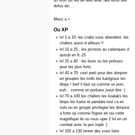
un stuff du feu de dieu avec des exos des
dofus etc ...
Merci a +
Ou XP
lvl 1 a 10: les crabe vous attendent, les
chafers aussi d ailleurs !!
lvl 10 a 25 : les pichons au calanques d
astrub en 9;-25
lvl 25 a 40 : les boos ou les porkass
pour les plus forts.
lvl 40 a 70: cest parti pour des donjons
en groupes les trolls les kanigrous les
blops ! bref il faut xp comme un porc
euh... comme un porkass jveut dire :)
lvl 70 a 100 les chafers les koalaks les
blops les kanis et pandala tout ca en
solo ou en groupe privilegier les donjons
a forte xp comme frigost eh oui cette
magnifique ile ou vous uper 2 lvl en un
combat avec la pex triple :)
lvl 100 a 130 tenter des vous faire