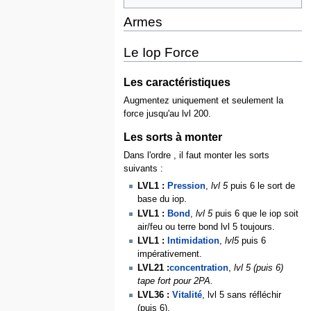
Armes
Le Iop Force
Les caractéristiques
Augmentez uniquement et seulement la
force jusqu'au lvl 200.
Les sorts à monter
Dans l'ordre , il faut monter les sorts
suivants :
LVL1 :
Pression
,
lvl 5
puis 6 le sort de
base du iop.
LVL1 :
Bond
,
lvl 5
puis 6 que le iop soit
air/feu ou terre bond lvl 5 toujours.
LVL1 :
Intimidation
,
lvl5
puis 6
impérativement.
LVL21 :
concentration
,
lvl 5 (puis 6)
tape fort pour 2PA.
LVL36 :
Vitalité
, lvl 5 sans réfléchir
(puis 6).