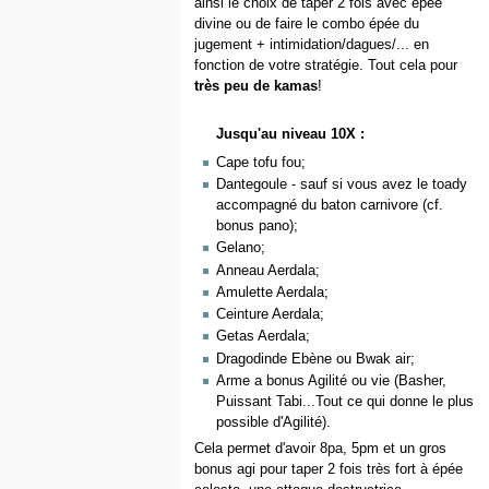
ainsi le choix de taper 2 fois avec épée
divine ou de faire le combo épée du
jugement + intimidation/dagues/... en
fonction de votre stratégie. Tout cela pour
très peu de kamas
!
Jusqu'au niveau 10X :
Cape tofu fou;
Dantegoule - sauf si vous avez le toady
accompagné du baton carnivore (cf.
bonus pano);
Gelano;
Anneau Aerdala;
Amulette Aerdala;
Ceinture Aerdala;
Getas Aerdala;
Dragodinde Ebène ou Bwak air;
Arme a bonus Agilité ou vie (Basher,
Puissant Tabi...Tout ce qui donne le plus
possible d'Agilité).
Cela permet d'avoir 8pa, 5pm et un gros
bonus agi pour taper 2 fois très fort à épée