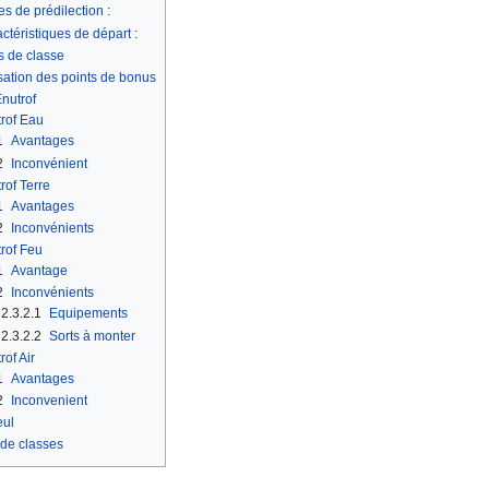
s de prédilection :
ctéristiques de départ :
s de classe
isation des points de bonus
nutrof
rof Eau
1
Avantages
2
Inconvénient
rof Terre
1
Avantages
2
Inconvénients
rof Feu
1
Avantage
2
Inconvénients
2.3.2.1
Equipements
2.3.2.2
Sorts à monter
rof Air
1
Avantages
2
Inconvenient
eul
 de classes