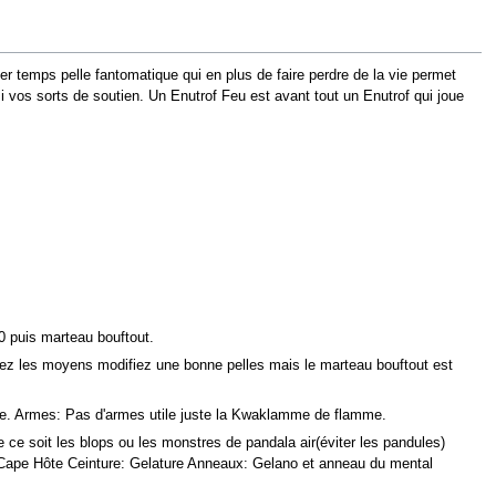
r temps pelle fantomatique qui en plus de faire perdre de la vie permet
 vos sorts de soutien. Un Enutrof Feu est avant tout un Enutrof qui joue
 puis marteau bouftout.
z les moyens modifiez une bonne pelles mais le marteau bouftout est
ue. Armes: Pas d'armes utile juste la Kwaklamme de flamme.
e soit les blops ou les monstres de pandala air(éviter les pandules)
e: Cape Hôte Ceinture: Gelature Anneaux: Gelano et anneau du mental