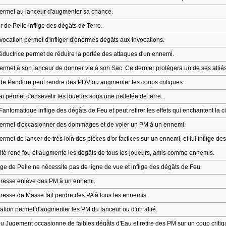
permet au lanceur d'augmenter sa chance.
 de Pelle inflige des dégâts de Terre.
ocation permet d'infliger d'énormes dégâts aux invocations.
ductrice permet de réduire la portée des attaques d'un ennemi.
ermet à son lanceur de donner vie à son Sac. Ce dernier protégera un de ses alliés
 de Pandore peut rendre des PDV ou augmenter les coups critiques.
i permet d'ensevelir les joueurs sous une pelletée de terre...
Fantomatique inflige des dégâts de Feu et peut retirer les effets qui enchantent la ci
permet d'occasionner des dommages et de voler un PM à un ennemi.
ermet de lancer de très loin des pièces d'or factices sur un ennemi, et lui inflige de
ité rend fou et augmente les dégâts de tous les joueurs, amis comme ennemis.
e de Pelle ne nécessite pas de ligne de vue et inflige des dégâts de Feu.
resse enlève des PM à un ennemi.
resse de Masse fait perdre des PA à tous les ennemis.
ation permet d'augmenter les PM du lanceur ou d'un allié.
du Jugement occasionne de faibles dégâts d'Eau et retire des PM sur un coup critiq