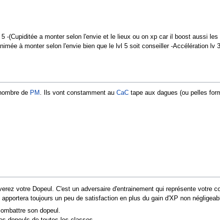
l 5 -(Cupiditée a monter selon l'envie et le lieux ou on xp car il boost aussi 
nimée à monter selon l'envie bien que le lvl 5 soit conseiller -Accélération lv 
n nombre de
PM
. Ils vont constamment au
CaC
tape aux dagues (ou pelles for
ez votre Dopeul. C'est un adversaire d'entrainement qui représente votre coté 
apportera toujours un peu de satisfaction en plus du gain d'XP non négligeable
 combattre son dopeul.