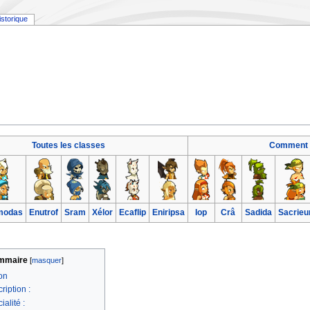
istorique
Toutes les classes
Comment m
modas
Enutrof
Sram
Xélor
Ecaflip
Eniripsa
Iop
Crâ
Sadida
Sacrieu
mmaire
on
ription :
ialité :