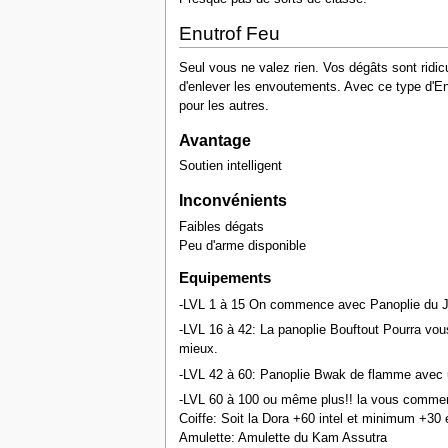
Enutrof Feu
Seul vous ne valez rien. Vos dégâts sont ridic
d'enlever les envoutements. Avec ce type d'En
pour les autres.
Avantage
Soutien intelligent
Inconvénients
Faibles dégats
Peu d'arme disponible
Equipements
-LVL 1 à 15 On commence avec Panoplie du Je
-LVL 16 à 42: La panoplie Bouftout Pourra v
mieux.
-LVL 42 à 60: Panoplie Bwak de flamme avec u
-LVL 60 à 100 ou même plus!! la vous commenc
Coiffe: Soit la Dora +60 intel et minimum +30
Amulette: Amulette du Kam Assutra