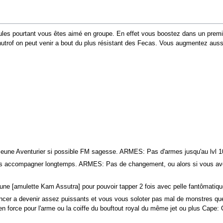
ules pourtant vous êtes aimé en groupe. En effet vous boostez dans un premie
utrof on peut venir a bout du plus résistant des Fecas. Vous augmentez aussi
une Aventurier si possible FM sagesse. ARMES: Pas d'armes jusqu'au lvl 10
ous accompagner longtemps. ARMES: Pas de changement, ou alors si vous ave
ne [amulette Kam Assutra] pour pouvoir tapper 2 fois avec pelle fantômatiq
er a devenir assez puissants et vous vous soloter pas mal de monstres que c
 en force pour l'arme ou la coiffe du bouftout royal du même jet ou plus Cap