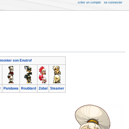
créer un compte
se connecter
onter son Enutrof
r
Pandawa
Roublard
Zobal
Steamer