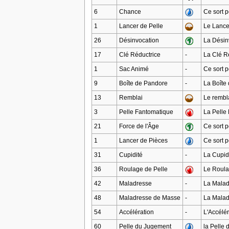
6
Chance
Ce sort 
1
Lancer de Pelle
Le Lancer
26
Désinvocation
La Désinv
17
Clé Réductrice
-
La Clé Ré
1
Sac Animé
-
Ce sort p
9
Boîte de Pandore
-
La Boîte
13
Remblai
Le rembla
3
Pelle Fantomatique
La Pelle 
21
Force de l'Âge
Ce sort 
1
Lancer de Pièces
Ce sort p
31
Cupidité
-
La Cupid
36
Roulage de Pelle
Le Roulag
42
Maladresse
-
La Malad
48
Maladresse de Masse
-
La Malad
54
Accélération
-
L'Accélér
60
Pelle du Jugement
la Pelle 