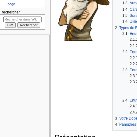
1.3
Arme
page
1.4
Cara
rechercher
1.5
Sort
1.6
Util
2
Types de E
2.1
Enut
2.1.
2.1.
2.2
Enut
2.2.
2.2.
2.3
Enut
2.3.
2.3.
2.4
Enut
2.4.
2.4.
3
Votre Dop
4
Panoplies