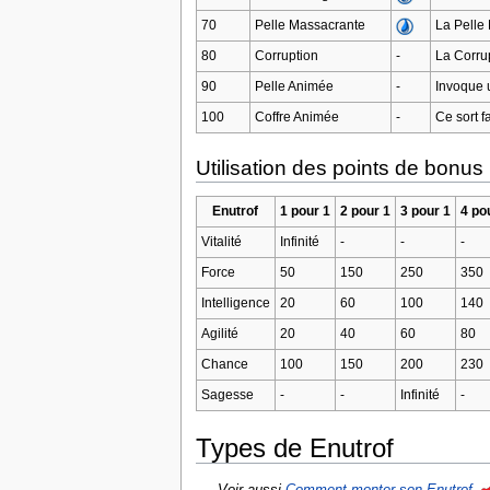
70
Pelle Massacrante
La Pelle 
80
Corruption
-
La Corru
90
Pelle Animée
-
Invoque u
100
Coffre Animée
-
Ce sort f
Utilisation des points de bonus
Enutrof
1 pour 1
2 pour 1
3 pour 1
4 po
Vitalité
Infinité
-
-
-
Force
50
150
250
350
Intelligence
20
60
100
140
Agilité
20
40
60
80
Chance
100
150
200
230
Sagesse
-
-
Infinité
-
Types de Enutrof
Voir aussi
Comment monter son Enutrof
.