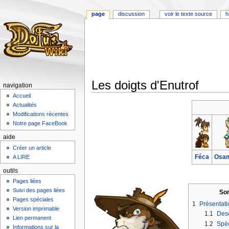
page
discussion
voir le texte source
h
Les doigts d'Enutrof
navigation
Accueil
Aller
Aller
Actualités
à
à
Modifications récentes
la
la
Notre page FaceBook
navigation
recherche
aide
Créer un article
Féca
Osa
A LIRE
outils
Pages liées
Suivi des pages liées
So
Pages spéciales
1
Présentati
Version imprimable
1.1
Desc
Lien permanent
1.2
Spéc
Informations sur la