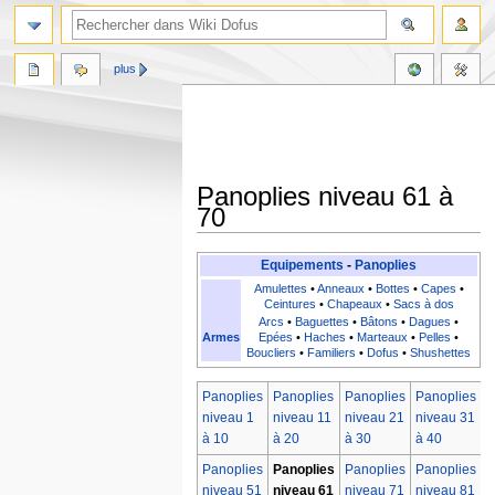
plus
Panoplies niveau 61 à
70
Aller
Aller
Equipements
-
Panoplies
à
à
Amulettes
•
Anneaux
•
Bottes
•
Capes
•
la
la
Ceintures
•
Chapeaux
•
Sacs à dos
Arcs
•
Baguettes
•
Bâtons
•
Dagues
•
navigation
recherche
Armes
Epées
•
Haches
•
Marteaux
•
Pelles
•
Boucliers
•
Familiers
•
Dofus
•
Shushettes
Panoplies
Panoplies
Panoplies
Panoplies
P
niveau 1
niveau 11
niveau 21
niveau 31
n
à 10
à 20
à 30
à 40
à
Panoplies
Panoplies
Panoplies
Panoplies
P
niveau 51
niveau 61
niveau 71
niveau 81
n