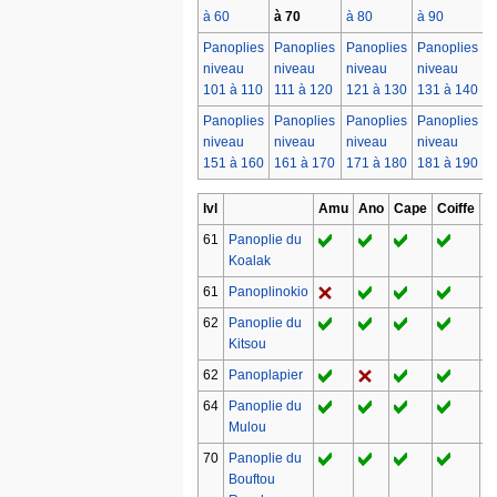
à 60
à 70
à 80
à 90
à
Panoplies
Panoplies
Panoplies
Panoplies
P
niveau
niveau
niveau
niveau
n
101 à 110
111 à 120
121 à 130
131 à 140
1
Panoplies
Panoplies
Panoplies
Panoplies
P
niveau
niveau
niveau
niveau
n
151 à 160
161 à 170
171 à 180
181 à 190
1
lvl
Amu
Ano
Cape
Coiffe
B
61
Panoplie du
Koalak
61
Panoplinokio
62
Panoplie du
Kitsou
62
Panoplapier
64
Panoplie du
Mulou
70
Panoplie du
Bouftou