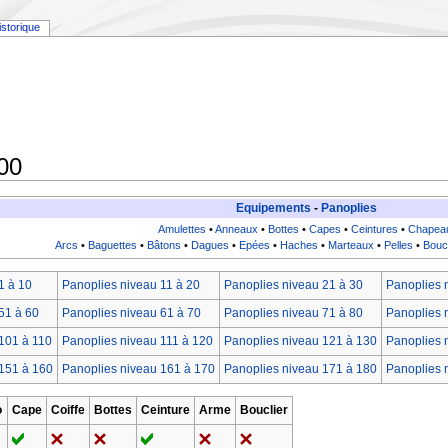
istorique
00
Equipements
-
Panoplies
Amulettes
•
Anneaux
•
Bottes
•
Capes
•
Ceintures
•
Chapea
Arcs
•
Baguettes
•
Bâtons
•
Dagues
•
Epées
•
Haches
•
Marteaux
•
Pelles
•
Bouc
1 à 10
Panoplies niveau 11 à 20
Panoplies niveau 21 à 30
Panoplies 
51 à 60
Panoplies niveau 61 à 70
Panoplies niveau 71 à 80
Panoplies 
101 à 110
Panoplies niveau 111 à 120
Panoplies niveau 121 à 130
Panoplies 
151 à 160
Panoplies niveau 161 à 170
Panoplies niveau 171 à 180
Panoplies 
o
Cape
Coiffe
Bottes
Ceinture
Arme
Bouclier