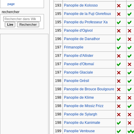
page
193
Panoplie de Kolosso
rechercher
195
Panoplie de la Fuji Givrefoux
195
Panoplie du Professeur Xa
195
Panoplie d'Ogivol
196
Panoplie de Danathor
197
Frimanoplie
197
Panoplie d'Allister
197
Panoplie d'Otomaï
197
Panoplie Glaciale
198
Panoplie Grésil
198
Panoplie de Brouce Boulgoure
198
Panoplie de Klime
198
Panoplie de Missiz Frizz
198
Panoplie de Sylargh
198
Panoplie du Kanimate
199
Panoplie Ventouse