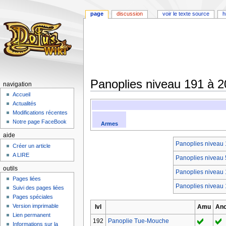
page
discussion
voir le texte source
h
Panoplies niveau 191 à 2
navigation
Accueil
Aller
Aller
Actualités
à
à
Modifications récentes
la
la
Notre page FaceBook
Armes
navigation
recherche
aide
Panoplies niveau 
Créer un article
A LIRE
Panoplies niveau 
outils
Panoplies niveau 
Pages liées
Panoplies niveau 
Suivi des pages liées
Pages spéciales
Version imprimable
lvl
Amu
An
Lien permanent
192
Panoplie Tue-Mouche
Informations sur la