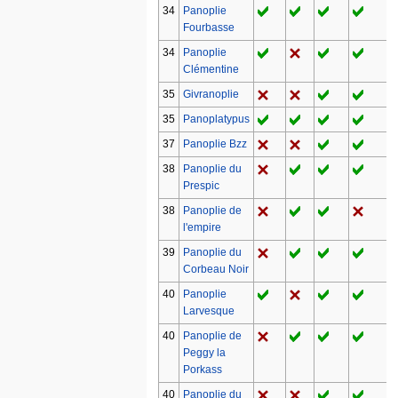
34
Panoplie
Fourbasse
34
Panoplie
Clémentine
35
Givranoplie
35
Panoplatypus
37
Panoplie Bzz
38
Panoplie du
Prespic
38
Panoplie de
l'empire
39
Panoplie du
Corbeau Noir
40
Panoplie
Larvesque
40
Panoplie de
Peggy la
Porkass
40
Panoplie du