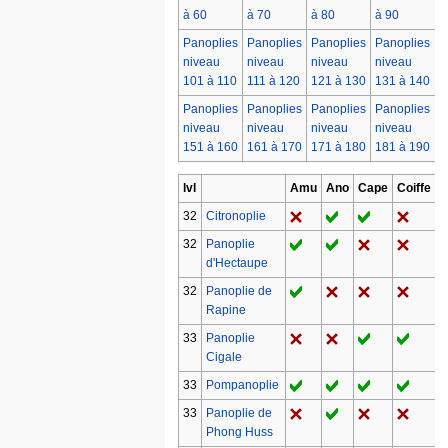
à 60
à 70
à 80
à 90
à
Panoplies
Panoplies
Panoplies
Panoplies
P
niveau
niveau
niveau
niveau
n
101 à 110
111 à 120
121 à 130
131 à 140
1
Panoplies
Panoplies
Panoplies
Panoplies
P
niveau
niveau
niveau
niveau
n
151 à 160
161 à 170
171 à 180
181 à 190
1
lvl
Amu
Ano
Cape
Coiffe
B
32
Citronoplie
32
Panoplie
d'Hectaupe
32
Panoplie de
Rapine
33
Panoplie
Cigale
33
Pompanoplie
33
Panoplie de
Phong Huss