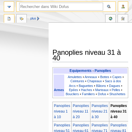
plus
Panoplies niveau 31 à
40
Aller
Aller
Equipements
-
Panoplies
à
à
Amulettes
•
Anneaux
•
Bottes
•
Capes
•
la
la
Ceintures
•
Chapeaux
•
Sacs à dos
Arcs
•
Baguettes
•
Bâtons
•
Dagues
•
navigation
recherche
Armes
Epées
•
Haches
•
Marteaux
•
Pelles
•
Boucliers
•
Familiers
•
Dofus
•
Shushettes
Panoplies
Panoplies
Panoplies
Panoplies
P
niveau 1
niveau 11
niveau 21
niveau 31
n
à 10
à 20
à 30
à 40
à
Panoplies
Panoplies
Panoplies
Panoplies
P
niveau 51
niveau 61
niveau 71
niveau 81
n