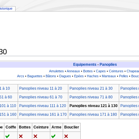
istorique
30
Equipements
-
Panoplies
Amulettes
•
Anneaux
•
Bottes
•
Capes
•
Ceintures
•
Chapea
Arcs
•
Baguettes
•
Bâtons
•
Dagues
•
Epées
•
Haches
•
Marteaux
•
Pelles
•
Bouc
1 à 10
Panoplies niveau 11 à 20
Panoplies niveau 21 à 30
Panoplies 
51 à 60
Panoplies niveau 61 à 70
Panoplies niveau 71 à 80
Panoplies 
101 à 110
Panoplies niveau 111 à 120
Panoplies niveau 121 à 130
Panoplies 
151 à 160
Panoplies niveau 161 à 170
Panoplies niveau 171 à 180
Panoplies 
pe
Coiffe
Bottes
Ceinture
Arme
Bouclier