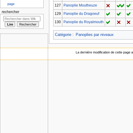
page
127
Panoplie Moutheuze
rechercher
129
Panoplie du Dragoeuf
130
Panoplie du Royalmouth
Catégorie
:
Panoplies par niveaux
La dernière modification de cette page a 