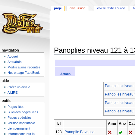
page
discussion
voir le texte source
h
Panoplies niveau 121 à 1
navigation
Accueil
Aller
Aller
Actualités
à
à
Modifications récentes
la
la
Notre page FaceBook
Armes
navigation
recherche
aide
Panoplies niveau 
Créer un article
A LIRE
Panoplies niveau 
outils
Panoplies niveau 
Pages liées
Panoplies niveau 
Suivi des pages liées
Pages spéciales
Version imprimable
lvl
Amu
Ano
Ca
Lien permanent
123
Panoplie Baveuse
Informations sur la