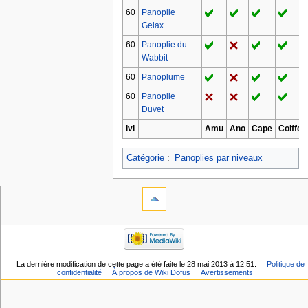
60
Panoplie
Gelax
60
Panoplie du
Wabbit
60
Panoplume
60
Panoplie
Duvet
lvl
Amu
Ano
Cape
Coiffe
Catégorie
:
Panoplies par niveaux
La dernière modification de cette page a été faite le 28 mai 2013 à 12:51.
Politique de
confidentialité
À propos de Wiki Dofus
Avertissements