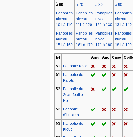
à 60
à 70
à 80
à 90
à
Panoplies
Panoplies
Panoplies
Panoplies
P
niveau
niveau
niveau
niveau
n
101 à 110
111 à 120
121 à 130
131 à 140
1
Panoplies
Panoplies
Panoplies
Panoplies
P
niveau
niveau
niveau
niveau
n
151 à 160
161 à 170
171 à 180
181 à 190
1
lvl
Amu
Ano
Cape
Coiffe
51
Panoplie Rose
51
Panoplie de
Karotz
53
Panoplie du
Scarafeuille
Noir
53
Panoplie
d'Hulkrap
53
Panoplie de
Kloug