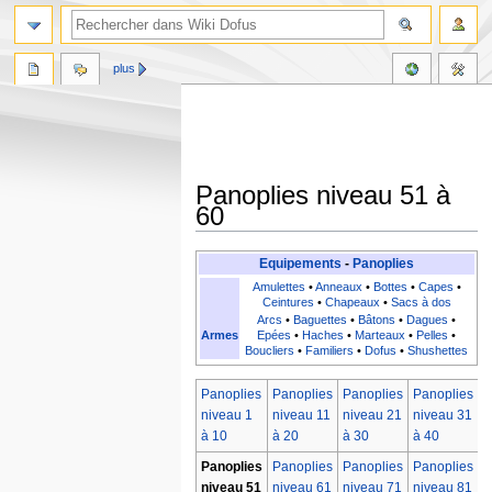
plus
Panoplies niveau 51 à
60
Aller
Aller
Equipements
-
Panoplies
à
à
Amulettes
•
Anneaux
•
Bottes
•
Capes
•
la
la
Ceintures
•
Chapeaux
•
Sacs à dos
Arcs
•
Baguettes
•
Bâtons
•
Dagues
•
navigation
recherche
Armes
Epées
•
Haches
•
Marteaux
•
Pelles
•
Boucliers
•
Familiers
•
Dofus
•
Shushettes
Panoplies
Panoplies
Panoplies
Panoplies
P
niveau 1
niveau 11
niveau 21
niveau 31
n
à 10
à 20
à 30
à 40
à
Panoplies
Panoplies
Panoplies
Panoplies
P
niveau 51
niveau 61
niveau 71
niveau 81
n