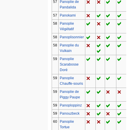
57
Panoplie de
Pandalida
57
Panokami
58
Panoplie
Végétatif
58
Panoplisonnier
58
Panoplie du
Vulkain
59
Panoplie
Scarabosse
Doré
59
Panoplie
Chauffe-souris
59
Panoplie de
Piggy Paupe
59
Panoploppinz
59
Panouzbeck
60
Panoplie
Tortue