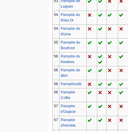
53
Panoplie de
Logram
54
Panoplie du
Roks Or
54
Panoplie de
Klüme
55
Panoplie du
Boufcool
56
Panoplie du
Kwakwa
56
Panoplie de
Mirh
56
Panoplilozité
56
Panoplie
Coffre
57
Panoplie
d'Ougicle
57
Panoplie
d'Hichète