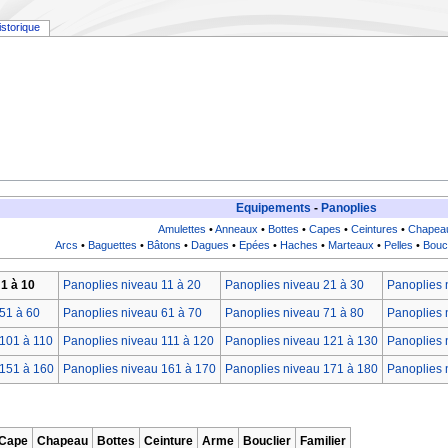
istorique
Equipements
-
Panoplies
Amulettes
•
Anneaux
•
Bottes
•
Capes
•
Ceintures
•
Chapea
Arcs
•
Baguettes
•
Bâtons
•
Dagues
•
Epées
•
Haches
•
Marteaux
•
Pelles
•
Bouc
1 à 10
Panoplies niveau 11 à 20
Panoplies niveau 21 à 30
Panoplies 
51 à 60
Panoplies niveau 61 à 70
Panoplies niveau 71 à 80
Panoplies 
101 à 110
Panoplies niveau 111 à 120
Panoplies niveau 121 à 130
Panoplies 
 151 à 160
Panoplies niveau 161 à 170
Panoplies niveau 171 à 180
Panoplies 
Cape
Chapeau
Bottes
Ceinture
Arme
Bouclier
Familier