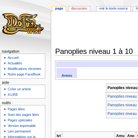
page
discussion
voir le texte source
h
Panoplies niveau 1 à 10
navigation
Accueil
Aller
Aller
Actualités
à
à
Modifications récentes
la
la
Notre page FaceBook
Armes
navigation
recherche
aide
Panoplies niveau 
Créer un article
A LIRE
Panoplies niveau 
outils
Panoplies niveau 
Pages liées
Panoplies niveau
Suivi des pages liées
Pages spéciales
Version imprimable
Lien permanent
lvl
Amu
Ano
Informations sur la